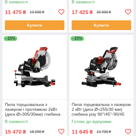
В наявності
В наявності
11 475
17 425
₴
₴
13 500 ₴
20 500 ₴
Купити
Купити
–15%
–15%
Пила торцьовальна з
Пила торцювальна з лазером
лазером і протяжкою 2кВт
2 кВт (диск Ø=255/30 мм)
(диск Ø=305/30мм) глибина
глибина різу 90°/45°-90/45
різу 90°/45°-90/45мм (l= 340
мм (l= 340/240 мм) Yato YT-
В наявності
Готово до відправки
мм) Yato YT-82176
821732
15 470
11 645
₴
₴
18 200 ₴
13 700 ₴