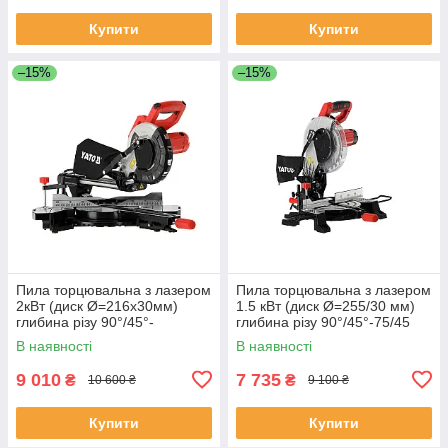
Купити
Купити
–15%
–15%
Пила торцювальна з лазером
Пила торцювальна з лазером
2кВт (диск Ø=216х30мм)
1.5 кВт (диск Ø=255/30 мм)
глибина різу 90°/45°-
глибина різу 90°/45°-75/45
65/38мм (l=340/240мм) Yato
мм (l= 125/85 мм) Yato YT-
В наявності
В наявності
YT-821710
821722
9 010
7 735
₴
₴
10 600 ₴
9 100 ₴
Купити
Купити