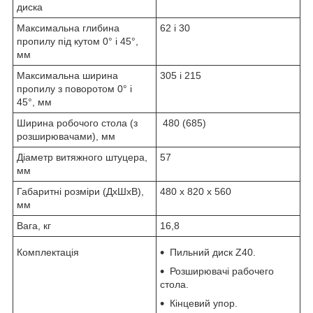
диска
Максимальна глибина
62 і 30
пропилу під кутом 0° і 45°,
мм
Максимальна ширина
305 і 215
пропилу з поворотом 0° і
45°, мм
Ширина робочого стола (з
480 (685)
розширювачами), мм
Діаметр витяжного штуцера,
57
мм
Габаритні розміри (ДхШхВ),
480 х 820 х 560
мм
Вага, кг
16,8
Комплектація
Пильний диск Z40.
Розширювачі рабочего
стола.
Кінцевий упор.