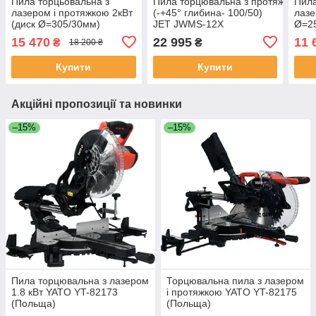
Пила торцьовальна з
Пила торцювальна з протяжкою 230
Пила
лазером і протяжкою 2кВт
(-+45° глибина- 100/50)
лазе
(диск Ø=305/30мм)
JET JWMS-12X
Ø=25
глибина різу
різу
15 470
22 995
11 
₴
₴
18 200 ₴
90°/45°-90/45мм (l= 340
340/
мм) Yato YT-82176
821
Купити
Купити
Акційні пропозиції та новинки
–15%
–15%
Пила торцювальна з лазером
Торцювальна пила з лазером
1.8 кВт YATO YT-82173
і протяжкою YATO YT-82175
(Польща)
(Польща)