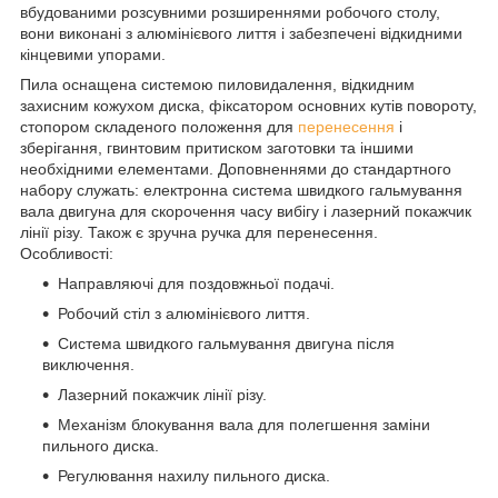
вбудованими розсувними розширеннями робочого столу,
вони виконані з алюмінієвого лиття і забезпечені відкидними
кінцевими упорами.
Пила оснащена системою пиловидалення, відкидним
захисним кожухом диска, фіксатором основних кутів повороту,
стопором складеного положення для
перенесення
і
зберігання, гвинтовим притиском заготовки та іншими
необхідними елементами. Доповненнями до стандартного
набору служать: електронна система швидкого гальмування
вала двигуна для скорочення часу вибігу і лазерний покажчик
лінії різу. Також є зручна ручка для перенесення.
Особливості:
Направляючі для поздовжньої подачі.
Робочий стіл з алюмінієвого лиття.
Система швидкого гальмування двигуна після
виключення.
Лазерний покажчик лінії різу.
Механізм блокування вала для полегшення заміни
пильного диска.
Регулювання нахилу пильного диска.