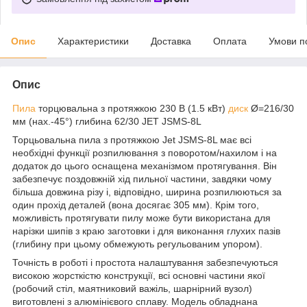
Опис
Характеристики
Доставка
Оплата
Умови п
Опис
Пила
торцювальна з протяжкою 230 В (1.5 кВт)
диск
Ø=216/30
мм (нах.-45°) глибина 62/30 JET JSMS-8L
Торцьовальна пила з протяжкою Jet JSMS-8L має всі
необхідні функції розпилювання з поворотом/нахилом і на
додаток до цього оснащена механізмом протягування. Він
забезпечує поздовжній хід пильної частини, завдяки чому
більша довжина різу і, відповідно, ширина розпилюються за
один прохід деталей (вона досягає 305 мм). Крім того,
можливість протягувати пилу може бути використана для
нарізки шипів з краю заготовки і для виконання глухих пазів
(глибину при цьому обмежують регульованим упором).
Точність в роботі і простота налаштування забезпечуються
високою жорсткістю конструкції, всі основні частини якої
(робочий стіл, маятниковий важіль, шарнірний вузол)
виготовлені з алюмінієвого сплаву. Модель обладнана