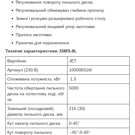
Регулювання повороту пильного диска.
Регулювальний обмежувач глибини пропилу.
Знімні і розсувні розширювачі робочого столу.
Регулювальний кінцевий упор заготовки.
Притиск заготовки.
Рукоятка для перенесення.
Технічні характеристики JSMS-8L
Виробник
JET
Артикул (230 В)
10000831M
Споживана потужність, кВт
1,5
Частота обертання пильного
5000
диска на холостому ході, об/
хв
Зовнішній (посадковий)
216 (30)
діаметр пильного диска, мм
Кут нахилу пильного диска
0-45°
Кут повороту пильного
-45°-0-45°