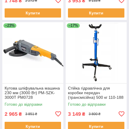
1 748
3 953
₴
₴
2 272 ₴
5 133 ₴
Купити
Купити
–23%
–17%
Кутова шліфувальна машина
Стійка гідравлічна для
230 мм (3000 Вт) PM-SZK-
коробки передач
3000T PM0728
(трансмісійна) 500 кг 110-188
см Vorfal V08390
Готово до відправки
Готово до відправки
2 965
3 149
₴
₴
3 851 ₴
3 800 ₴
Купити
Купити