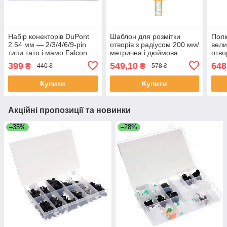
Набір конекторів DuPont
Шаблон для розмітки
Полк
2.54 мм — 2/3/4/6/9-pin
отворів з радіусом 200 мм/
вели
типи тато і мамо Falcon
метрична і дюймова
отво
F01260
шкала VOREL 18180
мм)
399
549,10
648
₴
₴
440 ₴
578 ₴
(Польща)
(По
Купити
Купити
Акційні пропозиції та новинки
–35%
–28%