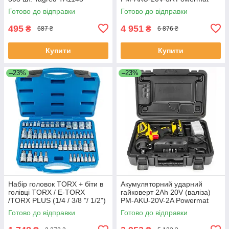
PM0679
Готово до відправки
Готово до відправки
495
4 951
₴
₴
687 ₴
6 876 ₴
Купити
Купити
–23%
–23%
Набір головок TORX + біти в
Акумуляторний ударний
голівці TORX / E-TORX
гайковерт 2Ah 20V (валіза)
/TORX PLUS (1/4 / 3/8 "/ 1/2")
PM-AKU-20V-2A Powermat
60 од. Vorfal V08065
PM0678
Готово до відправки
Готово до відправки