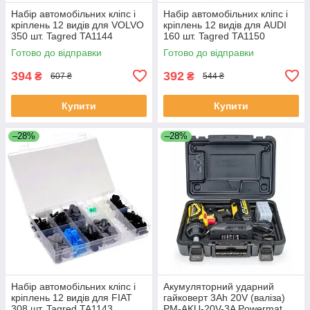
Набір автомобільних кліпс і
Набір автомобільних кліпс і
кріплень 12 видів для VOLVO
кріплень 12 видів для AUDI
350 шт. Tagred TA1144
160 шт. Tagred TA1150
Готово до відправки
Готово до відправки
394
392
₴
₴
607 ₴
544 ₴
Купити
Купити
–28%
–28%
Набір автомобільних кліпс і
Акумуляторний ударний
кріплень 12 видів для FIAT
гайковерт 3Ah 20V (валіза)
308 шт. Tagred TA1143
PM-AKU-20V-3A Powermat