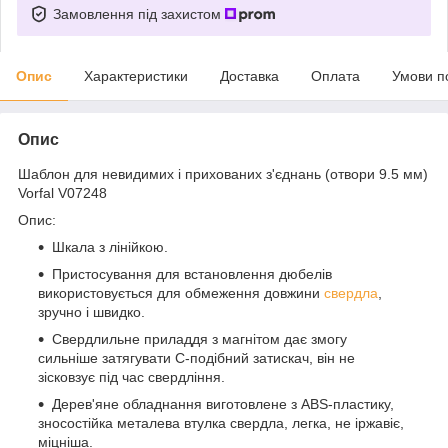
Замовлення під захистом
Опис
Характеристики
Доставка
Оплата
Умови п
Опис
Шаблон для невидимих і прихованих з'єднань (отвори 9.5 мм)
Vorfal V07248
Опис:
Шкала з лінійкою.
Пристосування для встановлення дюбелів
використовується для обмеження довжини
свердла
,
зручно і швидко.
Свердлильне приладдя з магнітом дає змогу
сильніше затягувати С-подібний затискач, він не
зісковзує під час свердління.
Дерев'яне обладнання виготовлене з ABS-пластику,
зносостійка металева втулка свердла, легка, не іржавіє,
міцніша.