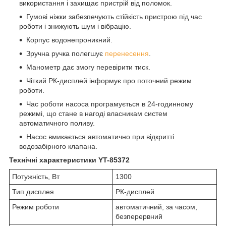
використання і захищає пристрій від поломок.
Гумові ніжки забезпечують стійкість пристрою під час
роботи і знижують шум і вібрацію.
Корпус водонепроникний.
Зручна ручка полегшує
перенесення
.
Манометр дає змогу перевірити тиск.
Чіткий РК-дисплей інформує про поточний режим
роботи.
Час роботи насоса програмується в 24-годинному
режимі, що стане в нагоді власникам систем
автоматичного поливу.
Насос вмикається автоматично при відкритті
водозабірного клапана.
Технічні характеристики YT-85372
Потужність, Вт
1300
Тип дисплея
РК-дисплей
Режим роботи
автоматичний, за часом,
безперервний