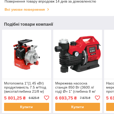
Повернення товару впродовж 14 днів за домовленістю
Всі умови повернення
Подібні товари компанії
Мотопомпа 1"(1.45 кВт)
Мережева насосна
Насо
продуктивність 7.5 м³/год
станція 850 Вт (3600 л/
мере
(висота/глибина 21/8 м)
год) Ø= 1" (глибина 8 м/
прот
Yato YT-85420
висота 38 м) с ЖК-
л/го
5 801,25
6 693,75
5 6
₴
₴
6 825 ₴
7 875 ₴
дисплем Yato YT-85371
7м (
853
Купити
Купити