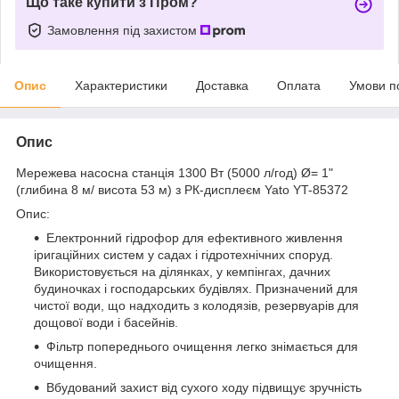
Що таке купити з Пром?
Замовлення під захистом
Опис
Характеристики
Доставка
Оплата
Умови п
Опис
Мережева насосна станція 1300 Вт (5000 л/год) Ø= 1"
(глибина 8 м/ висота 53 м) з РК-дисплеєм Yato YT-85372
Опис:
Електронний гідрофор для ефективного живлення
іригаційних систем у садах і гідротехнічних споруд.
Використовується на ділянках, у кемпінгах, дачних
будиночках і господарських будівлях. Призначений для
чистої води, що надходить з колодязів, резервуарів для
дощової води і басейнів.
Фільтр попереднього очищення легко знімається для
очищення.
Вбудований захист від сухого ходу підвищує зручність