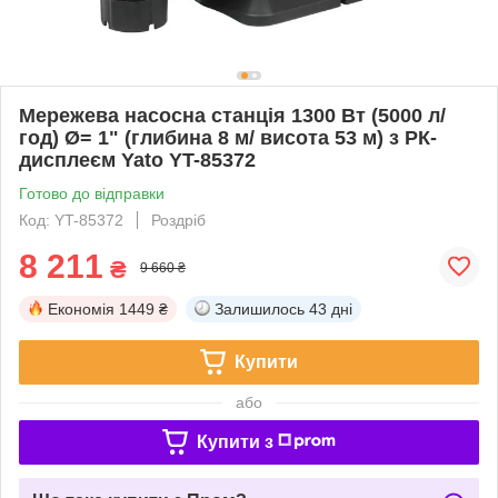
Мережева насосна станція 1300 Вт (5000 л/
год) Ø= 1" (глибина 8 м/ висота 53 м) з РК-
дисплеєм Yato YT-85372
Готово до відправки
Код: YT-85372
Роздріб
8 211
₴
9 660 ₴
Економія
1449 ₴
Залишилось
43 дні
Купити
або
Купити з