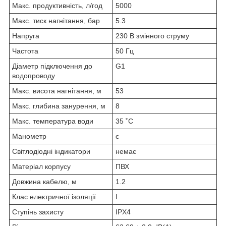
Макс. продуктивність, л/год
5000
Макс. тиск нагнітання, бар
5.3
Напруга
230 В змінного струму
Частота
50 Гц
Діаметр підключення до
G1
водопроводу
Макс. висота нагнітання, м
53
Макс. глибина занурення, м
8
Макс. температура води
35 ˚C
Манометр
є
Світлодіодні індикатори
немає
Матеріал корпусу
ПВХ
Довжина кабелю, м
1.2
Клас електричної ізоляції
I
Ступінь захисту
IPX4