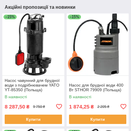
Акційні пропозиції та новинки
–15%
–15%
Насос чавунний для брудної
води з подрібнювачем YATO
Насос для брудної води 400
YT-85350 (Польща)
Вт STHOR 79909 (Польща)
В наявності
В наявності
8 287,50
1 874,25
₴
₴
9 750 ₴
2 205 ₴
Купити
Купити