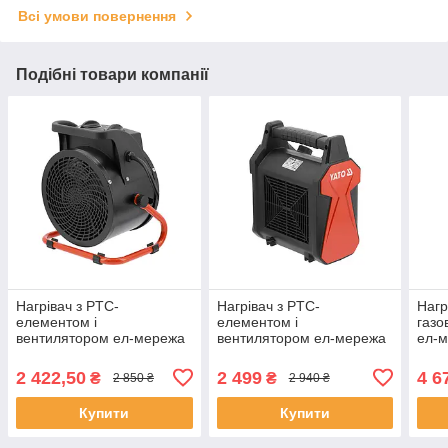
Всі умови повернення
Подібні товари компанії
Нагрівач з PTC-
Нагрівач з PTC-
Нагр
елементом і
елементом і
газо
вентилятором ел-мережа
вентилятором ел-мережа
ел-м
230В (3кВт) обігрів S≤ 30
230В (3кВт) обігрів S≤ 30
прод
м² (30/2000/3000Вт) Yato
м² (7/2000/3000Вт) Yato
год)
2 422,50
2 499
4 6
₴
₴
2 850 ₴
2 940 ₴
YT-99705
YT-99720
Купити
Купити