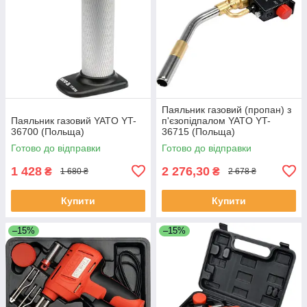
Паяльник газовий (пропан) з
Паяльник газовий YATO YT-
п'єзопідпалом YATO YT-
36700 (Польща)
36715 (Польща)
Готово до відправки
Готово до відправки
1 428
2 276,30
₴
₴
1 680 ₴
2 678 ₴
Купити
Купити
–15%
–15%