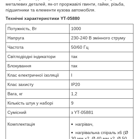
металевих деталей, як-от проржавілі гвинти, гайки, різьба,
підшипники та елементи кузова автомобіля.
Технічні характеристики YT-05880
Потужність, Вт
1000
Напруга
230-240 В змінного струму
Частота
50/60 Гц
Світлодіодні індикатори
так
Блокування
так
Клас електричної ізоляції
I
Клас захисту
IP20
Вага, кг
1,2
Кількість штук у наборі
9
Сумісний
з YT-05881
Комплектація
нагрівач,
нагрівальна спіраль x6 (Ø
30 мм x2, Ø 40 мм x2, Ø 50