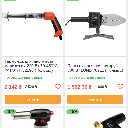
Термонож для пінопласта
мережевий 220 Вт 70-450°С
Паяльник для паяння труб
YATO YT-82190 (Польща)
800 Вт LUND 78911 (Польща)
Готово до відправки
Готово до відправки
2 142
1 562,30
₴
₴
2 520 ₴
1 838 ₴
Купити
Купити
–15%
–15%