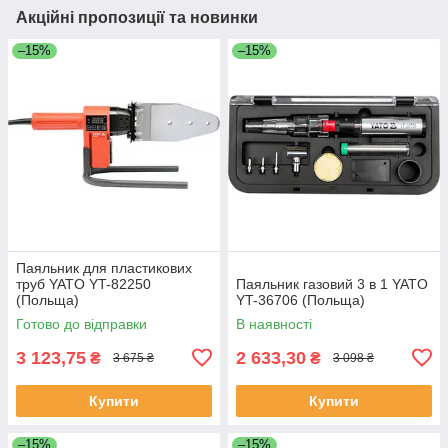
Акційні пропозиції та новинки
–15%
–15%
Паяльник для пластикових
труб YATO YT-82250
Паяльник газовий 3 в 1 YATO
(Польща)
YT-36706 (Польща)
Готово до відправки
В наявності
3 123,75
2 633,30
₴
₴
3 675 ₴
3 098 ₴
Купити
Купити
–15%
–15%