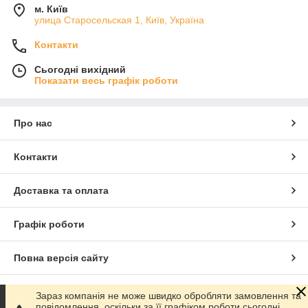
м. Київ
улица Старосельская 1, Київ, Україна
Контакти
Сьогодні вихідний
Показати весь графік роботи
Про нас
Контакти
Доставка та оплата
Графік роботи
Повна версія сайту
Сайт створено на маркетплейсі
Prom.ua
Зараз компанія не може швидко обробляти замовлення та
повідомлення, оскільки за її графіком роботи сьогодні