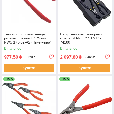
Знімач стопорних кілець
Набір знімачів стопорних
розжим прямий l=175 мм
кілець STANLEY STMT1-
NWS 175-62-A2 (Німеччина)
74180
В наявності
В наявності
977,50
2 097,80
₴
₴
1 150 ₴
2 468 ₴
Купити
Купити
–15%
–15%