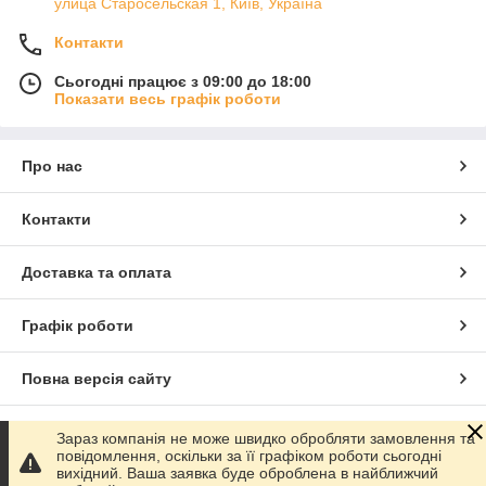
улица Старосельская 1, Київ, Україна
Контакти
Сьогодні працює з 09:00 до 18:00
Показати весь графік роботи
Про нас
Контакти
Доставка та оплата
Графік роботи
Повна версія сайту
Сайт створено на маркетплейсі
Prom.ua
Зараз компанія не може швидко обробляти замовлення та
повідомлення, оскільки за її графіком роботи сьогодні
вихідний. Ваша заявка буде оброблена в найближчий
Політика конфіденційності