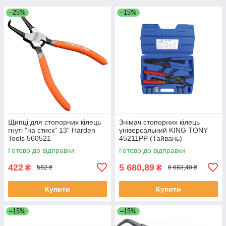
–25%
–15%
Щипці для стопорних кілець
Знімач стопорних кілець
гнуті "на стиск" 13" Harden
універсальний KING TONY
Tools 560521
45211PP (Тайвань)
Готово до відправки
Готово до відправки
422
5 680,89
₴
₴
562 ₴
6 683,40 ₴
Купити
Купити
–15%
–15%