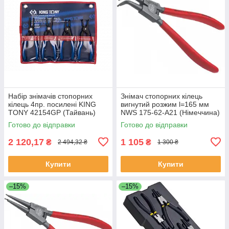
Набір знімачів стопорних
Знімач стопорних кілець
кілець 4пр. посилені KING
вигнутий розжим l=165 мм
TONY 42154GP (Тайвань)
NWS 175-62-A21 (Німеччина)
Готово до відправки
Готово до відправки
2 120,17
1 105
₴
₴
2 494,32 ₴
1 300 ₴
Купити
Купити
–15%
–15%