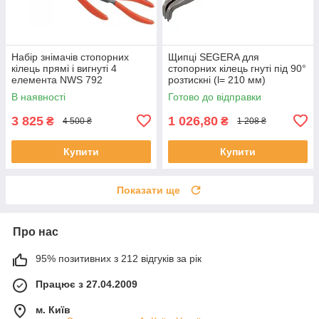
Набір знімачів стопорних
Щипці SEGERA для
кілець прямі і вигнуті 4
стопорних кілець гнуті під 90°
елемента NWS 792
розтискні (l= 210 мм)
(Німеччина)
розведення 40-100 мм Yato
В наявності
Готово до відправки
YT-19972
3 825
1 026,80
₴
₴
4 500 ₴
1 208 ₴
Купити
Купити
Показати ще
Про нас
95% позитивних з 212 відгуків за рік
Працює з 27.04.2009
м. Київ