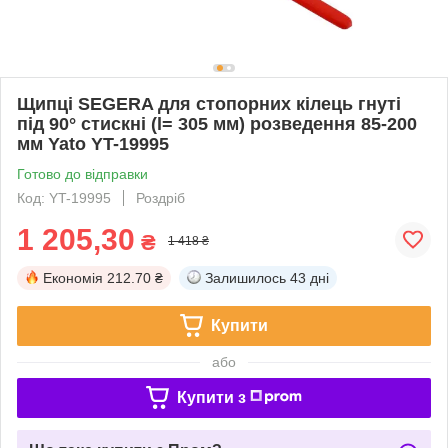
Щипці SEGERA для стопорних кілець гнуті
під 90° стискні (l= 305 мм) розведення 85-200
мм Yato YT-19995
Готово до відправки
Код: YT-19995
Роздріб
1 205,30
₴
1 418 ₴
Економія
212.70 ₴
Залишилось
43 дні
Купити
або
Купити з