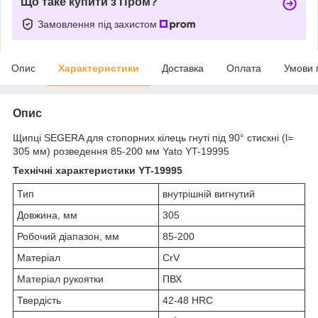
Що таке купити з Пром?
Замовлення під захистом
Опис
Характеристики
Доставка
Оплата
Умови 
Опис
Щипці SEGERA для стопорних кілець гнуті під 90° стискні (l=
305 мм) розведення 85-200 мм Yato YT-19995
Технічні характеристики YT-19995
Тип
внутрішній вигнутий
Довжина, мм
305
Робочий діапазон, мм
85-200
Матеріал
CrV
Матеріал рукоятки
ПВХ
Твердість
42-48 HRC