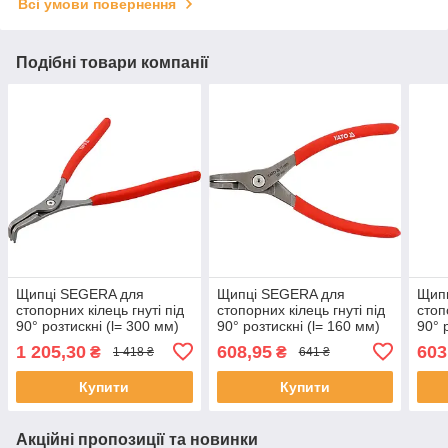
Всі умови повернення
Подібні товари компанії
Щипці SEGERA для
Щипці SEGERA для
Щип
стопорних кілець гнуті під
стопорних кілець гнуті під
стоп
90° розтискні (l= 300 мм)
90° розтискні (l= 160 мм)
90° 
розведення 85-200 мм
розведення 19-60 мм Yato
розв
1 205,30
608,95
603
₴
₴
1 418 ₴
641 ₴
Yato YT-19973
YT-19971
YT-
Купити
Купити
Акційні пропозиції та новинки