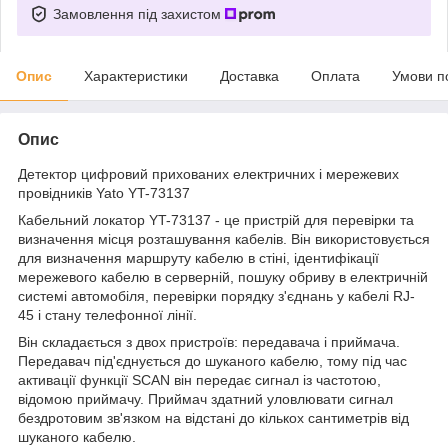
Замовлення під захистом
Опис
Характеристики
Доставка
Оплата
Умови п
Опис
Детектор цифровий прихованих електричних і мережевих
провідників Yato YT-73137
Кабельний локатор YT-73137 - це пристрій для перевірки та
визначення місця розташування кабелів. Він використовується
для визначення маршруту кабелю в стіні, ідентифікації
мережевого кабелю в серверній, пошуку обриву в електричній
системі автомобіля, перевірки порядку з'єднань у кабелі RJ-
45 і стану телефонної лінії.
Він складається з двох пристроїв: передавача і приймача.
Передавач під'єднується до шуканого кабелю, тому під час
активації функції SCAN він передає сигнал із частотою,
відомою приймачу. Приймач здатний уловлювати сигнал
бездротовим зв'язком на відстані до кількох сантиметрів від
шуканого кабелю.