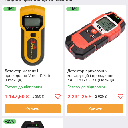
–15%
–15%
Детектор металу і
Детектор прихованих
проведення Vorel 81785
конструкцій і проведення
(Польща)
YATO YT-73131 (Польща)
Готово до відправки
Готово до відправки
1 147,50
2 231,25
₴
₴
1 350 ₴
2 625 ₴
Купити
Купити
–15%