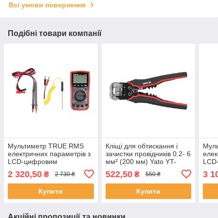
Всі умови повернення
Подібні товари компанії
Мультиметр TRUE RMS
Кліщі для обтискання і
Мул
електричних параметрів з
зачистки провідників 0.2- 6
елек
LCD-цифровим
мм² (200 мм) Yato YT-
LCD
діапазоном 19999 від
23131
діап
2 320,50
522,50
3 1
₴
₴
2 730 ₴
550 ₴
2х1.5V;AA Yato YT-730893
3х1.
Купити
Купити
Акційні пропозиції та новинки