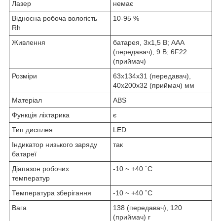
Лазер
немає
Відносна робоча вологість
10-95 %
Rh
Живлення
батарея, 3x1,5 В; AAA
(передавач), 9 В; 6F22
(приймач)
Розміри
63x134x31 (передавач),
40x200x32 (приймач) мм
Матеріал
ABS
Функція ліхтарика
є
Тип дисплея
LED
Індикатор низького заряду
так
батареї
Діапазон робочих
-10 ~ +40 ˚C
температур
Температура зберігання
-10 ~ +40 ˚C
Вага
138 (передавач), 120
(приймач) г