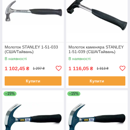
Молоток STANLEY 1-51-033
Молоток каменяра STANLEY
(США/Тайвань)
1-51-039 (США/Тайвань)
В наявності
В наявності
1 102,45
1 116,05
₴
₴
1 297 ₴
1 313 ₴
Купити
Купити
–15%
–15%