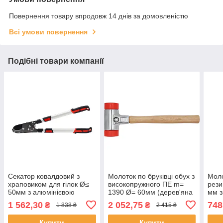
Повернення товару впродовж 14 днів за домовленістю
Всі умови повернення
Подібні товари компанії
Секатор ковалдовий з
Молоток по бруківці обух з
Моло
храповиком для гілок Ø≤
високопружного ПЕ m=
рези
50мм з алюмінієвою
1390 Ø= 60мм (дерев'яна
мм з
телескопічною ручками l=
ручка) загальна l=430мм
(m= 
1 562,30
2 052,75
748
₴
₴
1 838 ₴
2 415 ₴
66-91см Yato YT-88299
Yato YT-45483
YT-
Купити
Купити