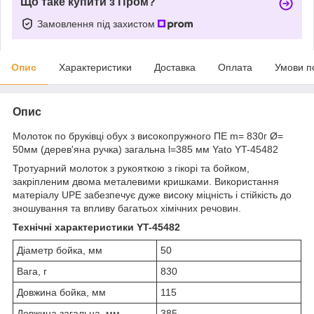
Що таке купити з Пром?
Замовлення під захистом
Опис
Характеристики
Доставка
Оплата
Умови п
Опис
Молоток по бруківці обух з високопружного ПЕ m= 830г Ø=
50мм (дерев'яна ручка) загальна l=385 мм Yato YT-45482
Тротуарний молоток з рукояткою з гікорі та бойком,
закріпленим двома металевими кришками. Використання
матеріалу UPE забезпечує дуже високу міцність і стійкість до
зношування та впливу багатьох хімічних речовин.
Технічні характеристики YT-45482
Діаметр бойка, мм
50
Вага, г
830
Довжина бойка, мм
115
Довжина загальна, мм
385