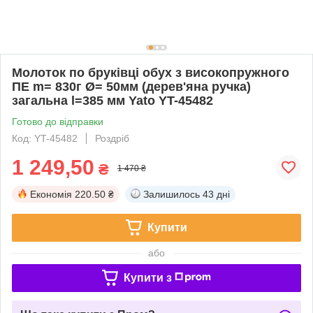
Молоток по бруківці обух з високопружного
ПЕ m= 830г Ø= 50мм (дерев'яна ручка)
загальна l=385 мм Yato YT-45482
Готово до відправки
Код: YT-45482
Роздріб
1 249,50
₴
1 470 ₴
Економія
220.50 ₴
Залишилось
43 дні
Купити
або
Купити з