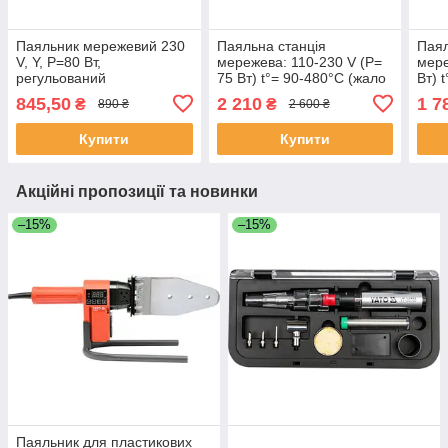
Паяльник мережевий 230
Паяльна станція
Паял
V, Y, P=80 Вт,
мережева: 110-230 V (Р=
мере
регульований
75 Вт) t°= 90-480°С (жало
Вт) 
температурний режим
тип T12) LCD табло Yato
900M
845,50
2 210
1 7
₴
₴
890 ₴
2 600 ₴
t=50-480°С Yato YT-82701
YT-82461 (Польща)
YT-
(Польща)
Купити
Купити
Акційні пропозиції та новинки
–15%
–15%
Паяльник для пластикових