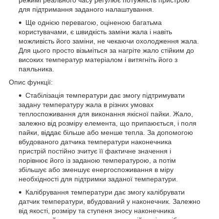
для підтримання заданого налаштування.
Ще однією перевагою, оціненою багатьма
користувачами, є швидкість заміни жала і навіть
можливість його заміни, не чекаючи охолодження жала.
Для цього просто візьміться за нагріте жало стійким до
високих температур матеріалом і витягніть його з
паяльника.
Опис функції:
Стабілізація температури дає змогу підтримувати
задану температуру жала в різних умовах
теплоспоживання для виконання якісної пайки. Жало,
залежно від розміру елемента, що припаюється, і поля
пайки, віддає більше або менше тепла. За допомогою
вбудованого датчика температури наконечника
пристрій постійно зчитує її фактичне значення і
порівнює його із заданою температурою, а потім
збільшує або зменшує енергоспоживання в міру
необхідності для підтримки заданої температури.
Калібрування температури дає змогу калібрувати
датчик температури, вбудований у наконечник. Залежно
від якості, розміру та ступеня зносу наконечника