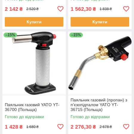
2 142
1 562,30
₴
₴
2 520 ₴
1 838 ₴
Купити
Купити
–15%
–15%
Паяльник газовий (пропан) з
Паяльник газовий YATO YT-
п'єзопідпалом YATO YT-
36700 (Польща)
36715 (Польща)
Готово до відправки
Готово до відправки
1 428
2 276,30
₴
₴
1 680 ₴
2 678 ₴