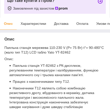
Що таке купити з Пром?
Замовлення під захистом
Опис
Характеристики
Доставка
Оплата
Умови п
Опис
Паяльна станція мережева 110-230 V (Р= 75 Вт) t°= 90-480°С
(жало тип T12) LCD табло Yato YT-82462
Опис:
Паяльна станція YT-82462 з РК-дисплеєм,
регулюванням температури і калібруванням, функцією
автоматичного сну і трьома каналами пам'яті.
Працює з наконечниками типу T12.
Наконечники T12 являють собою комбінацію
резистивного дроту, вбудованого в кераміку, датчика
температури і високоякісного паяльного жала.
Інтегрована конструкція наконечника забезпечує
швидке нагрівання і дуже швидку стабілізацію