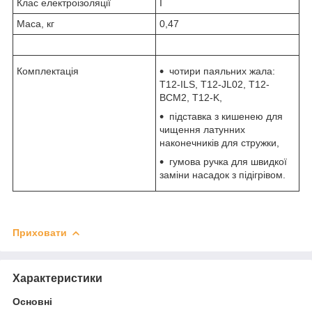
Клас електроізоляції
I
Маса, кг
0,47
Комплектація
чотири паяльних жала:
T12-ILS, T12-JL02, T12-
BCM2, T12-K,
підставка з кишенею для
чищення латунних
наконечників для стружки,
гумова ручка для швидкої
заміни насадок з підігрівом.
Приховати
Характеристики
Основні