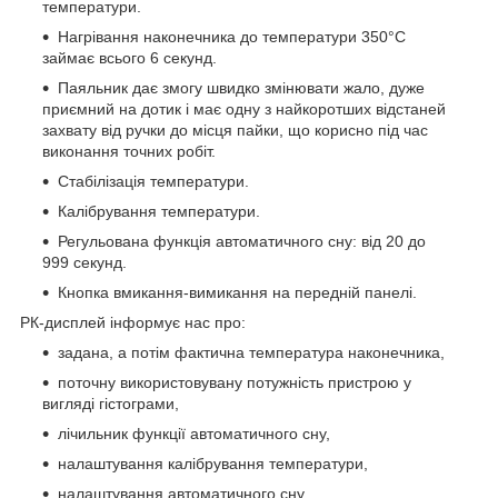
температури.
Нагрівання наконечника до температури 350°С
займає всього 6 секунд.
Паяльник дає змогу швидко змінювати жало, дуже
приємний на дотик і має одну з найкоротших відстаней
захвату від ручки до місця пайки, що корисно під час
виконання точних робіт.
Стабілізація температури.
Калібрування температури.
Регульована функція автоматичного сну: від 20 до
999 секунд.
Кнопка вмикання-вимикання на передній панелі.
РК-дисплей інформує нас про:
задана, а потім фактична температура наконечника,
поточну використовувану потужність пристрою у
вигляді гістограми,
лічильник функції автоматичного сну,
налаштування калібрування температури,
налаштування автоматичного сну,