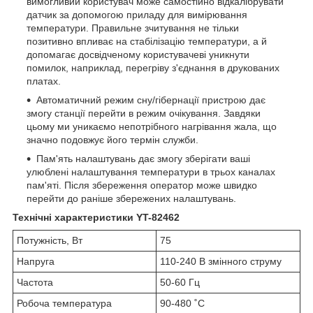
вимогливий користувач може самостійно відкалібрувати
датчик за допомогою приладу для вимірювання
температури. Правильне зчитування не тільки
позитивно впливає на стабілізацію температури, а й
допомагає досвідченому користувачеві уникнути
помилок, наприклад, перегріву з'єднання в друкованих
платах.
Автоматичний режим сну/гібернації пристрою дає
змогу станції перейти в режим очікування. Завдяки
цьому ми уникаємо непотрібного нагрівання жала, що
значно подовжує його термін служби.
Пам'ять налаштувань дає змогу зберігати ваші
улюблені налаштування температури в трьох каналах
пам'яті. Після збереження оператор може швидко
перейти до раніше збережених налаштувань.
Технічні характеристики YT-82462
Потужність, Вт
75
Напруга
110-240 В змінного струму
Частота
50-60 Гц
Робоча температура
90-480 ˚С