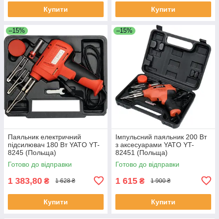
Купити
Купити
–15%
–15%
Паяльник електричний
Імпульсний паяльник 200 Вт
підсилювач 180 Вт YATO YT-
з аксесуарами YATO YT-
8245 (Польща)
82451 (Польща)
Готово до відправки
Готово до відправки
1 383,80
1 615
₴
₴
1 628 ₴
1 900 ₴
Купити
Купити