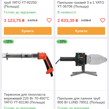
труб YATO YT-82250
Паяльник газовий 3 в 1 YATO
(Польща)
YT-36706 (Польща)
Готово до відправки
В наявності
3 123,75
2 633,30
₴
₴
3 675 ₴
3 098 ₴
Купити
Купити
–15%
–15%
Термонож для пінопласта
мережевий 220 Вт 70-450°С
Паяльник для паяння труб
YATO YT-82190 (Польща)
800 Вт LUND 78911 (Польща)
Готово до відправки
Готово до відправки