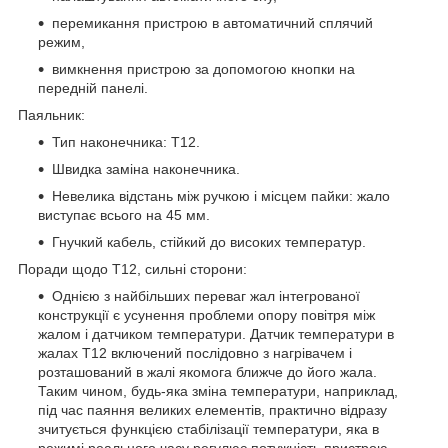
перемикання пристрою в автоматичний сплячий
режим,
вимкнення пристрою за допомогою кнопки на
передній панелі.
Паяльник:
Тип наконечника: T12.
Швидка заміна наконечника.
Невелика відстань між ручкою і місцем пайки: жало
виступає всього на 45 мм.
Гнучкий кабель, стійкий до високих температур.
Поради щодо T12, сильні сторони:
Однією з найбільших переваг жал інтегрованої
конструкції є усунення проблеми опору повітря між
жалом і датчиком температури. Датчик температури в
жалах Т12 включений послідовно з нагрівачем і
розташований в жалі якомога ближче до його жала.
Таким чином, будь-яка зміна температури, наприклад,
під час паяння великих елементів, практично відразу
зчитується функцією стабілізації температури, яка в
режимі реального часу регулює потужність пристрою