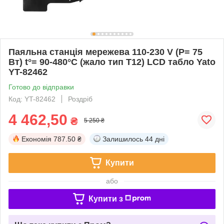
Паяльна станція мережева 110-230 V (Р= 75
Вт) t°= 90-480°С (жало тип T12) LCD табло Yato
YT-82462
Готово до відправки
Код: YT-82462
Роздріб
4 462,50
₴
5 250 ₴
Економія
787.50 ₴
Залишилось
44 дні
Купити
або
Купити з