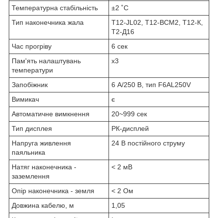
Температурна стабільність
±2 ˚С
Тип наконечника жала
Т12-JL02, Т12-BCM2, Т12-К,
Т2-Д16
Час прогріву
6 сек
Пам'ять налаштувань
х3
температури
Запобіжник
6 А/250 В, тип F6AL250V
Вимикач
є
Автоматичне вимкнення
20~999 сек
Тип дисплея
РК-дисплей
Напруга живлення
24 В постійного струму
паяльника
Натяг наконечника -
˂ 2 мВ
заземлення
Опір наконечника - земля
˂ 2 Ом
Довжина кабелю, м
1,05