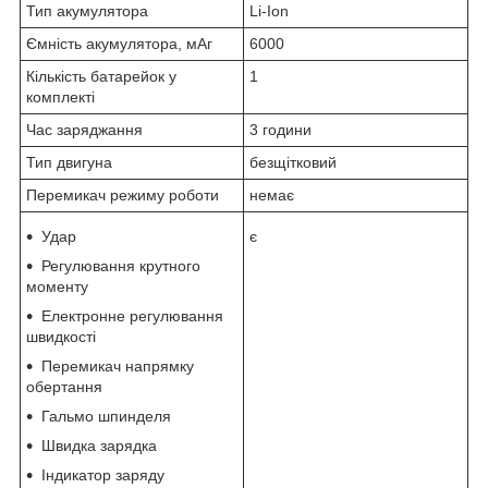
Тип акумулятора
Li-Ion
Ємність акумулятора, мАг
6000
Кількість батарейок у
1
комплекті
Час заряджання
3 години
Тип двигуна
безщітковий
Перемикач режиму роботи
немає
Удар
є
Регулювання крутного
моменту
Електронне регулювання
швидкості
Перемикач напрямку
обертання
Гальмо шпинделя
Швидка зарядка
Індикатор заряду