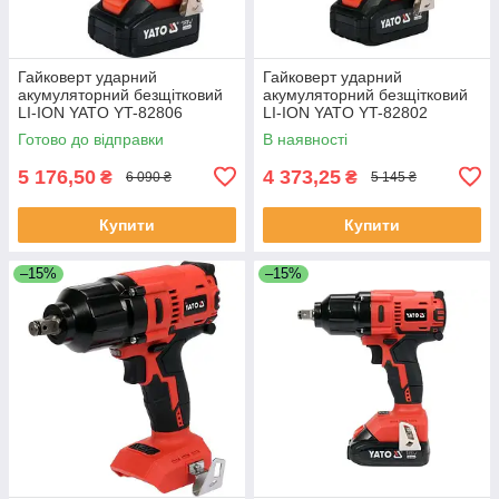
Гайковерт ударний
Гайковерт ударний
акумуляторний безщітковий
акумуляторний безщітковий
LI-ION YATO YT-82806
LI-ION YATO YT-82802
(Польща)
(Польща)
Готово до відправки
В наявності
5 176,50
4 373,25
₴
₴
6 090 ₴
5 145 ₴
Купити
Купити
–15%
–15%