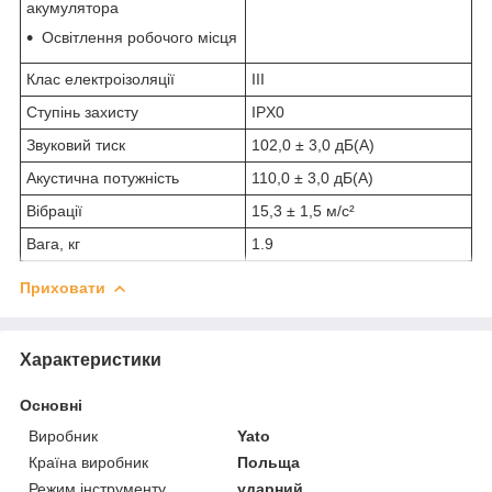
акумулятора
Освітлення робочого місця
Клас електроізоляції
III
Ступінь захисту
IPX0
Звуковий тиск
102,0 ± 3,0 дБ(А)
Акустична потужність
110,0 ± 3,0 дБ(А)
Вібрації
15,3 ± 1,5 м/с²
Вага, кг
1.9
Приховати
Характеристики
Основні
Виробник
Yato
Країна виробник
Польща
Режим інструменту
ударний