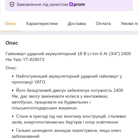
Замовлення під захистом
Опис
Характеристики
Доставка
Оплата
Умови п
Опис
Гайковерт ударний акумуляторний 18 В Li-Ion 6 Аг (3/4") 2400
Нм Yato YT-828073
Опис:
Найпотужніший акумуляторний ударний гайковерт у
пропозиції YATO.
Його безщітковий двигун забезпечує потужність 2400
Нм, дає змогу замінювати колеса у вантажівках,
автобусах, працювати на будівельних і
сільськогосподарських машинах.
Стане в пригоді під час монтажу конструкцій, сталевих
залів, енергопоглинаючих бар'єрів і опор освітлення.
Гальмо шпинделя захищає користувача, якщо ключ
заблокований.