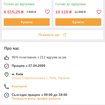
3/4″ в 1/2″ (без акумулятора)
перехідник 3/4″ в 1/2″ Yato
Готово до відправки
Готово до відправки
Yato YT-828076
YT-828075
6 515,25
10 115
₴
₴
7 665 ₴
11 900 ₴
Купити
Купити
Показати ще
Про нас
95% позитивних з 212 відгуків за рік
Працює з 27.04.2009
м. Київ
улица Старосельская 1, Київ, Україна
Контакти
Сьогодні працює з 09:00 до 18:00
Показати весь графік роботи