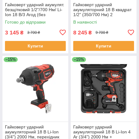
Гайковерт ударний акумулят.
Гайковерт ударний
безщітковий 1/2"/700 Нм/ Li-
акумуляторний 18 В квадрат
Ion 18 В/3 Агод (без
1/2" (350/700 Нм) 2
акумулятора) Yato YT-828061
акумулятори Yato YT-82807
Готово до відправки
В наявності
(Польща)
3 145
8 245
₴
₴
3 700 ₴
9 700 ₴
Купити
Купити
–15%
–15%
Гайковерт ударний
Гайковерт ударний
акумуляторний 18 В Li-Ion
акумуляторний 18 В Li-Ion 4
(3/4") 2000 Нм, перехідник
Аг (3/4") 2000 Нм +