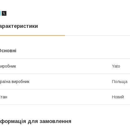
арактеристики
Основні
иробник
Yato
раїна виробник
Польща
Стан
Новий
нформація для замовлення