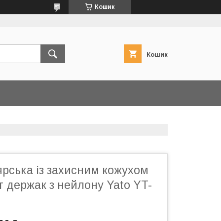
Кошик
Кошик
рська із захисним кожухом
кг держак з нейлону Yato YT-