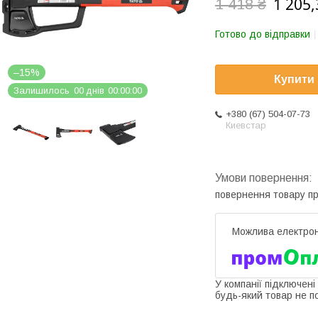
1 205,
1 418 ₴
Готово до відправки
–15%
Купити
Залишилось
0
0
днів
0
0
0
0
0
0
+380 (67) 504-07-73
Киевстар
повернення товару п
У компанії підключені
будь-який товар не п