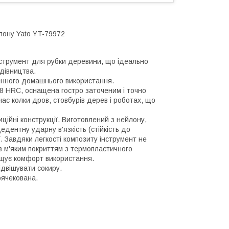
йлону Yato YT-79972
нструмент для рубки деревини, що ідеально
удівництва.
денного домашнього використання.
58 HRC, оснащена гостро заточеним і точно
ас колки дров, стовбурів дерев і роботах, що
ійні конструкції. Виготовлений з нейлону,
дентну ударну в'язкість (стійкість до
ї. Завдяки легкості композиту інструмент не
 з м'яким покриттям з термопластичного
ищує комфорт використання.
ідвішувати сокиру.
рячекована.