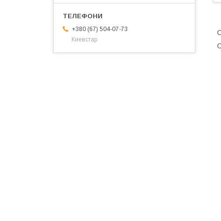
+380 (67) 504-07-73
С
Киевстар
О