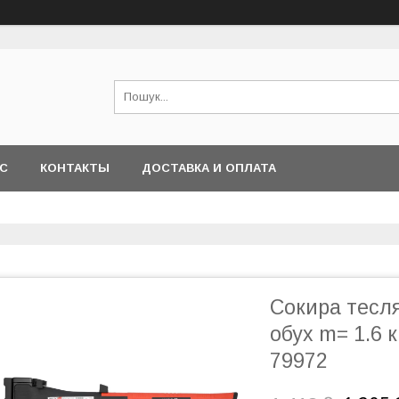
АС
КОНТАКТЫ
ДОСТАВКА И ОПЛАТА
Сокира тесля
обух m= 1.6 
79972