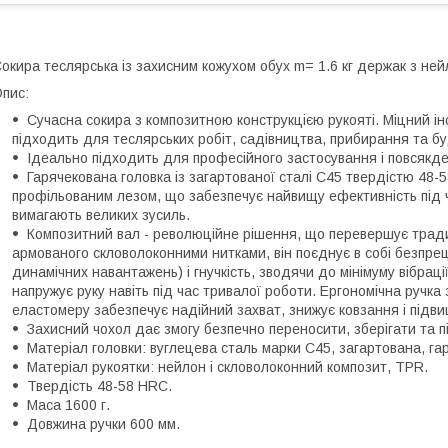
окира теслярська із захисним кожухом обух m= 1.6 кг держак з не
пис:
Сучасна сокира з композитною конструкцією рукояті. Міцний і
підходить для теслярських робіт, садівництва, прибирання та б
Ідеально підходить для професійного застосування і повсяк
Гарячекована головка із загартованої сталі С45 твердістю 48-
профільованим лезом, що забезпечує найвищу ефективність під ч
вимагають великих зусиль.
Композитний вал - революційне рішення, що перевершує традиц
армованого скловолоконними нитками, він поєднує в собі безпреце
динамічних навантажень) і гнучкість, зводячи до мінімуму вібраці
напружує руку навіть під час тривалої роботи. Ергономічна ручка
еластомеру забезпечує надійний захват, знижує ковзання і підв
Захисний чохол дає змогу безпечно переносити, зберігати та п
Матеріал головки: вуглецева сталь марки C45, загартована, га
Матеріал рукоятки: нейлон і скловолоконний композит, TPR.
Твердість 48-58 HRC.
Маса 1600 г.
Довжина ручки 600 мм.