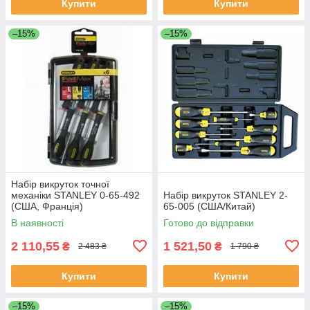
Купити
Купити
–15%
–15%
Набір викруток точної
механіки STANLEY 0-65-492
Набір викруток STANLEY 2-
(США, Франція)
65-005 (США/Китай)
В наявності
Готово до відправки
2 110,55
1 521,50
₴
₴
2 483 ₴
1 790 ₴
Купити
Купити
–15%
–15%