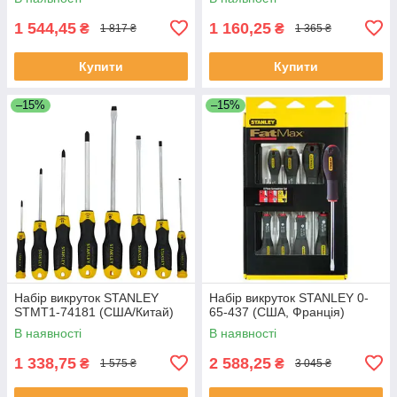
1 544,45
1 160,25
₴
₴
1 817 ₴
1 365 ₴
Купити
Купити
–15%
–15%
Набір викруток STANLEY
Набір викруток STANLEY 0-
STMT1-74181 (США/Китай)
65-437 (США, Франція)
В наявності
В наявності
1 338,75
2 588,25
₴
₴
1 575 ₴
3 045 ₴