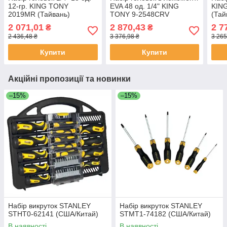
12-гр. KING TONY
EVA 48 од. 1/4" KING
KIN
2019MR (Тайвань)
TONY 9-2548CRV
(Тай
(Тайвань)
2 071,01
2 870,43
2 7
₴
₴
2 436,48 ₴
3 376,98 ₴
3 265
Купити
Купити
Акційні пропозиції та новинки
–15%
–15%
Набір викруток STANLEY
Набір викруток STANLEY
STHT0-62141 (США/Китай)
STMT1-74182 (США/Китай)
В наявності
В наявності