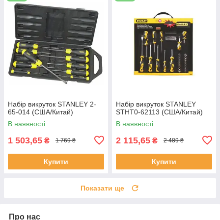
Набір викруток STANLEY 2-
Набір викруток STANLEY
65-014 (США/Китай)
STHT0-62113 (США/Китай)
В наявності
В наявності
1 503,65
2 115,65
₴
₴
1 769 ₴
2 489 ₴
Купити
Купити
Показати ще
Про нас