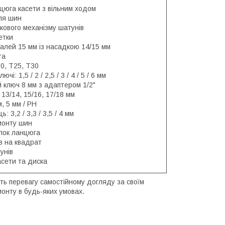
цюга касети з вільним ходом
ля шин
кового механізму шатунів
етки
алей 15 мм із насадкою 14/15 мм
га
20, T25, T30
чі: 1,5 / 2 / 2,5 / 3 / 4 / 5 / 6 мм
 ключ 8 мм з адаптером 1/2"
 13/14, 15/16, 17/18 мм
, 5 мм / PH
: 3,2 / 3,3 / 3,5 / 4 мм
монту шин
іпок ланцюга
в на квадрат
унів
асети та диска
ть перевагу самостійному догляду за своїм
онту в будь-яких умовах.