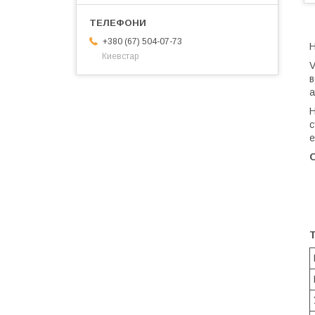
+380 (67) 504-07-73
Н
Киевстар
V
в
а
Н
с
е
Т