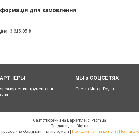
нформація для замовлення
іна:
3 615,05 ₴
ПАРТНЕРЫ
МЫ в СОЦСЕТЯХ
гипермаркет инструментов и
Спектр Интер Групп
ания
Сайт створений на маркетплейсі
Prom.ua
Продавець на Bigl.ua
Спектр Маркет - професійне обладнання та інструмент |
Поскаржитися на контент
|
Політика к