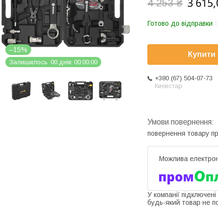
3 615,
4 253 ₴
Готово до відправки
–15%
Купити
Залишилось
0
0
днів
0
0
0
0
0
0
+380 (67) 504-07-73
Киевстар
повернення товару п
У компанії підключені
будь-який товар не п