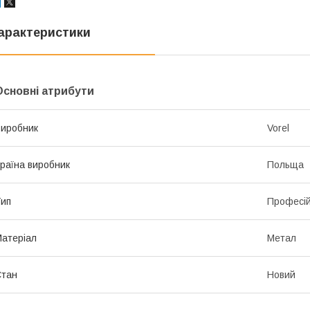
арактеристики
Основні атрибути
иробник
Vorel
раїна виробник
Польща
ип
Професій
атеріал
Метал
Стан
Новий