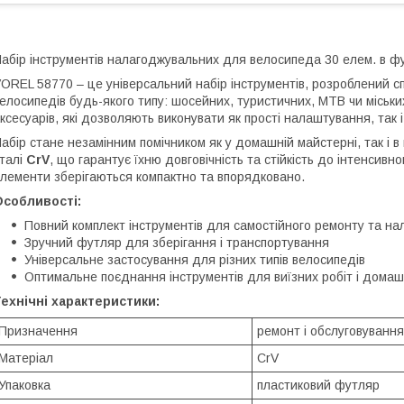
абір інструментів налагоджувальних для велосипеда 30 елем. в ф
OREL 58770 – це універсальний набір інструментів, розроблений с
елосипедів будь-якого типу: шосейних, туристичних, MTB чи міських
ксесуарів, які дозволяють виконувати як прості налаштування, так і
абір стане незамінним помічником як у домашній майстерні, так і в
талі
CrV
, що гарантує їхню довговічність та стійкість до інтенсив
лементи зберігаються компактно та впорядковано.
Особливості:
Повний комплект інструментів для самостійного ремонту та н
Зручний футляр для зберігання і транспортування
Універсальне застосування для різних типів велосипедів
Оптимальне поєднання інструментів для виїзних робіт і домаш
ехнічні характеристики:
Призначення
ремонт і обслуговування
Матеріал
CrV
Упаковка
пластиковий футляр