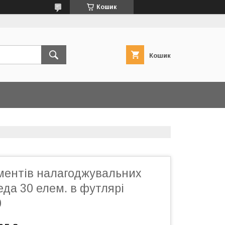
Кошик
Кошик
ументів налагоджувальних
да 30 елем. в футлярі
0