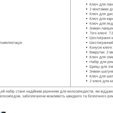
Ключ для лан
2 монтажки д
Ключ для дис
Ключ для кар
Ключ для пед
Знімач ланцю
Torx-ключі: T
Шестигранні клю
Комплектація
Шестигранний
Конусні ключі:
Викрутки: 3 мм
Ключ для спиць
Набір для ре
Щипці для зч
Знімач шатуні
Ключ для шат
2 ключі для к
ей набір стане надійним рішенням для велосипедистів, які віддаю
елосипедом, забезпечуючи можливість швидкого та безпечного рем