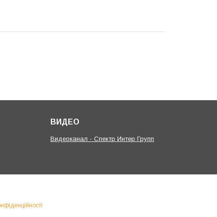
ВИДЕО
Видеоканал - Спектр Интер Групп
онфіденційності