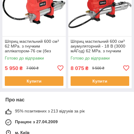
Шприц мастильний 600 см³
Шприц мастильний 600 см³
62 MPa. з гнучким
акумуляторний - 18 В (3000
аплікатором-76 см (без
мАГод) 62 MPa. з гнучким
акумулятора) Yato YT-07021
аплікатором-76 см Yato YT-
Готово до відправки
Готово до відправки
(Польща)
07020 (Польща)
5 950
8 075
₴
₴
7 000 ₴
9 500 ₴
Купити
Купити
Про нас
95% позитивних з 213 відгуків за рік
Працює з 27.04.2009
м. Київ