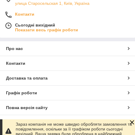
улица Старосельская 1, Київ, Україна
Контакти
Сьогодні вихідний
Показати весь графік роботи
Про нас
Контакти
Доставка та оплата
Графік роботи
Повна версія сайту
Сайт створено на маркетплейсі
Prom.ua
Зараз компанія не може швидко обробляти замовлення та
повідомлення, оскільки за її графіком роботи сьогодні
вихідний. Ваша заявка буде оброблена в найближчий