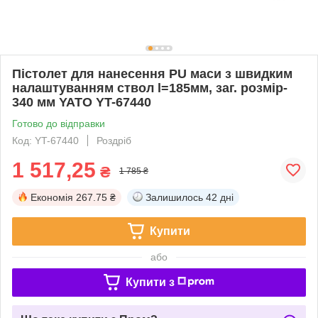
Пістолет для нанесення PU маси з швидким
налаштуванням ствол l=185мм, заг. розмір-
340 мм YATO YT-67440
Готово до відправки
Код: YT-67440
Роздріб
1 517,25
₴
1 785 ₴
Економія
267.75 ₴
Залишилось
42 дні
Купити
або
Купити з