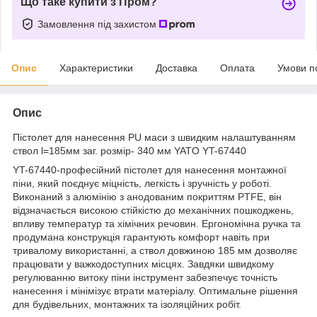
Що таке купити з Пром?
Замовлення під захистом
Опис
Характеристики
Доставка
Оплата
Умови п
Опис
Пістолет для нанесення PU маси з швидким налаштуванням
ствол l=185мм заг. розмір- 340 мм YATO YT-67440
YT-67440-професійний пістолет для нанесення монтажної
піни, який поєднує міцність, легкість і зручність у роботі.
Виконаний з алюмінію з анодованим покриттям PTFE, він
відзначається високою стійкістю до механічних пошкоджень,
впливу температур та хімічних речовин. Ергономічна ручка та
продумана конструкція гарантують комфорт навіть при
тривалому використанні, а ствол довжиною 185 мм дозволяє
працювати у важкодоступних місцях. Завдяки швидкому
регулюванню витоку піни інструмент забезпечує точність
нанесення і мінімізує втрати матеріалу. Оптимальне рішення
для будівельних, монтажних та ізоляційних робіт.