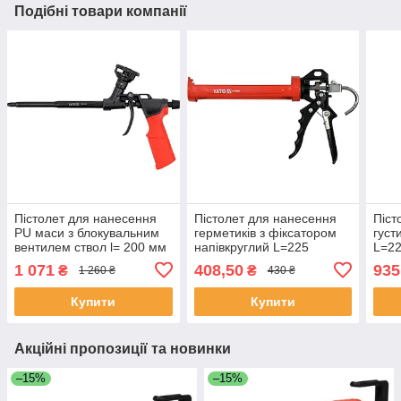
Подібні товари компанії
Пістолет для нанесення
Пістолет для нанесення
Піст
PU маси з блокувальним
герметиків з фіксатором
густ
вентилем ствол l= 200 мм
напівкруглий L=225
L=22
(загальна відстань 315
мм/W=60 мм Yato YT-
YT-6
1 071
408,50
935
₴
₴
1 260 ₴
430 ₴
мм) Yato YT-67434
67520 (Польща)
Купити
Купити
Акційні пропозиції та новинки
–15%
–15%