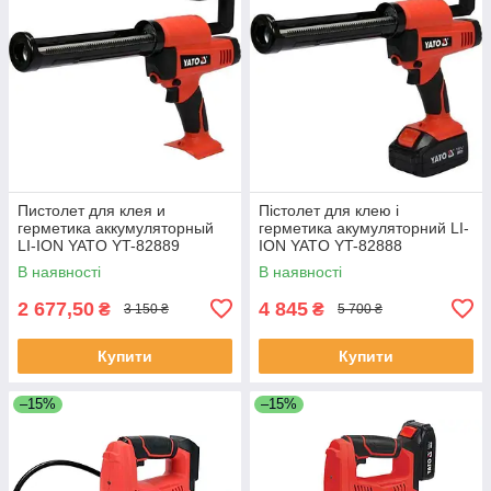
Пистолет для клея и
Пістолет для клею і
герметика аккумуляторный
герметика акумуляторний LI-
LI-ION YATO YT-82889
ION YATO YT-82888
(Польша)
(Польща)
В наявності
В наявності
2 677,50
4 845
₴
₴
3 150 ₴
5 700 ₴
Купити
Купити
–15%
–15%