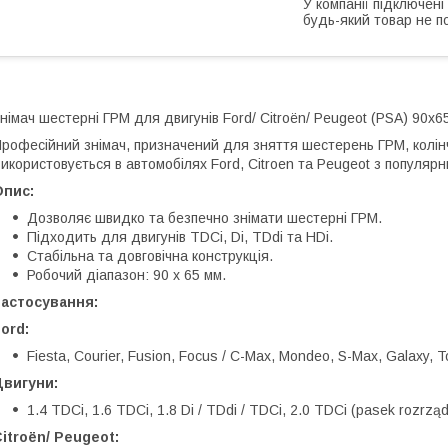
У компанії підключені
будь-який товар не п
німач шестерні ГРМ для двигунів Ford/ Citroën/ Peugeot (PSA) 90x
рофесійний знімач, призначений для зняття шестерень ГРМ, колінч
икористовується в автомобілях Ford, Citroen та Peugeot з популя
Опис:
Дозволяє швидко та безпечно знімати шестерні ГРМ.
Підходить для двигунів TDCi, Di, TDdi та HDi.
Стабільна та довговічна конструкція.
Робочий діапазон: 90 x 65 мм.
Застосування:
ord:
Fiesta, Courier, Fusion, Focus / C-Max, Mondeo, S-Max, Galaxy, 
Двигуни:
1.4 TDCi, 1.6 TDCi, 1.8 Di / TDdi / TDCi, 2.0 TDCi (pasek rozrzą
itroën/ Peugeot: