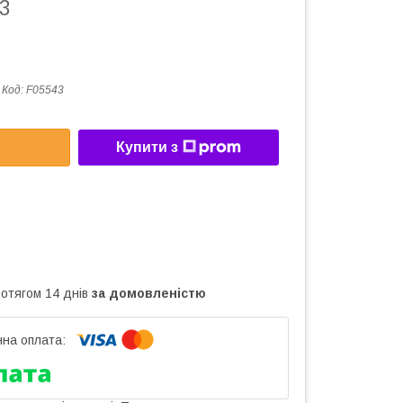
3
Код:
F05543
Купити з
ротягом 14 днів
за домовленістю