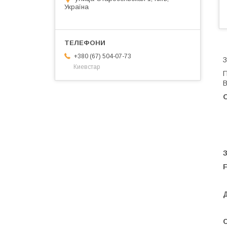
Україна
+380 (67) 504-07-73
З
Киевстар
П
В
F
C