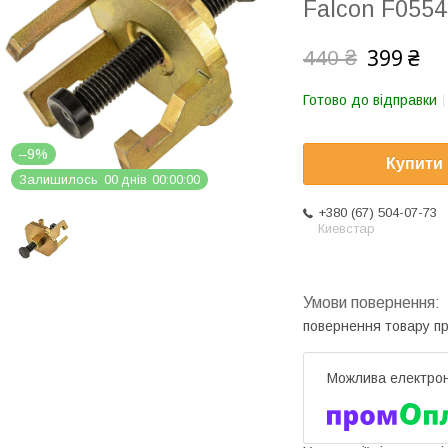
Falcon F0554
399 ₴
440 ₴
Готово до відправки
–9%
Купити
Залишилось
0
0
днів
0
0
0
0
0
0
+380 (67) 504-07-73
Киевстар
повернення товару п