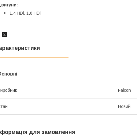
Двигуни:
1.4 HDi, 1.6 HDi
арактеристики
Основні
иробник
Falcon
Стан
Новий
нформація для замовлення