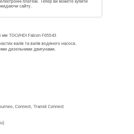
 електронні платежі. Тепер ви можете купити
окидаючи сайту.
65 мм TDCi/HDI Falcon F05543
астих валів та валів водяного насоса.
рними дизельними двигунами.
Tourneo, Connect, Transit Connect
du)