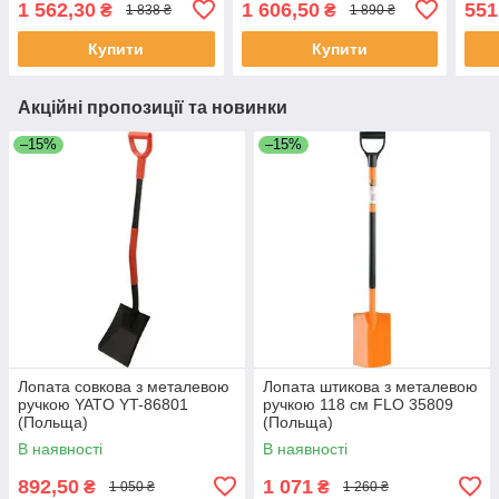
1 562,30
1 606,50
551
₴
₴
1 838 ₴
1 890 ₴
66-91см Yato YT-88299
YT-88771
ручк
Купити
Купити
Акційні пропозиції та новинки
–15%
–15%
Лопата совкова з металевою
Лопата штикова з металевою
ручкою YATO YT-86801
ручкою 118 см FLO 35809
(Польща)
(Польща)
В наявності
В наявності
892,50
1 071
₴
₴
1 050 ₴
1 260 ₴