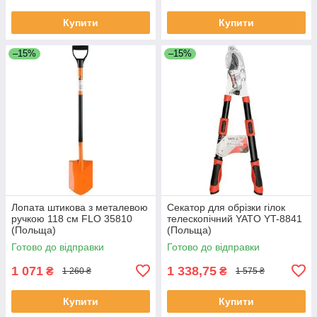
Купити
Купити
–15%
–15%
Лопата штикова з металевою
Секатор для обрізки гілок
ручкою 118 см FLO 35810
телескопічний YATO YT-8841
(Польща)
(Польща)
Готово до відправки
Готово до відправки
1 071
1 338,75
₴
₴
1 260 ₴
1 575 ₴
Купити
Купити