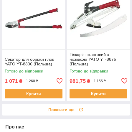
Гілкоріз штанговий з
Секатор для обрізки гілок
ножівкою YATO YT-8876
YATO YT-8836 (Польща)
(Польща)
Готово до відправки
Готово до відправки
1 071
981,75
₴
₴
1 260 ₴
1 155 ₴
Купити
Купити
Показати ще
Про нас