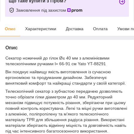
Що таке купити з Пром?
Замовлення під захистом
Опис
Характеристики
Доставка
Оплата
Умови п
Опис
Секатор ножичний до гілок Ø≤ 40 мм з алюмінієвими
телескопічними ручками l= 66-91 см Yato YT-88291
Він поєднує найвищу якість виготовлення із сучасною
ергономікою та продуманим дизайном. Забезпечує
винятковий комфорт та найкращі стандарти у своїй категорії.
Телескопічний секатор з зубчастою передачею дозволяють
точно обрізати гілки діаметром до 40 мм. Редукторний
механізм підвищує потужність різання, зберігаючи при цьому
повний контроль користувача. Легкі та міцні ручки виготовлені
з алюмінію, поліпропілену та м'якого телескопічного
матеріалу TPR для збільшення радіуса різання. Використані
матеріали зберігають відмінну міцність та довговічність навіть
під час інтенсивного багатосезонного використання.