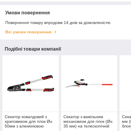
Умови повернення
Повернення товару впродовж 14 днів за домовленістю
Всі умови повернення
Подібні товари компанії
Секатор ковалдовий з
Секатор з важільним
Сека
храповиком для гілок Ø≤
механізмом для гілок (Ø≤
мм (
50мм з алюмінієвою
35 мм) на телескопічній
блок
телескопічною ручками l=
штанзі l=166-200 см Yato
храп