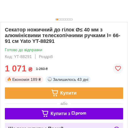
Секатор ножичний до гілок Ø≤ 40 мм з
алюмінієвими телескопічними ручками l= 66-
91 см Yato YT-88291
Готово до відправки
Код: YT-88291
Роздріб
1 071
₴
1 260 ₴
Економія
189 ₴
Залишилось
43 дні
Купити
або
Купити з