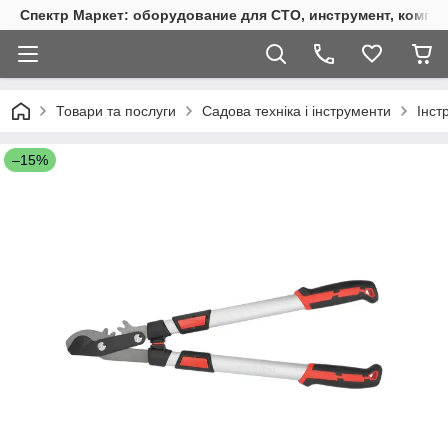
Спектр Маркет: оборудование для СТО, инструмент, компр
Товари та послуги
Садова техніка і інструменти
Інст
–15%