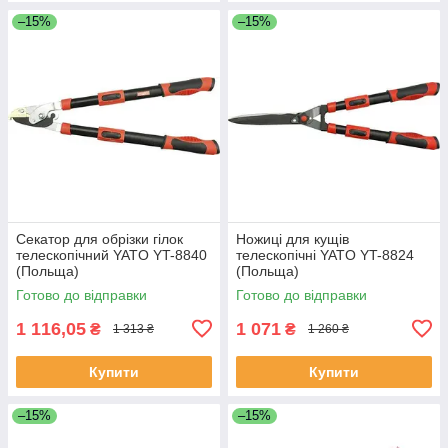
–15%
–15%
Секатор для обрізки гілок
Ножиці для кущів
телескопічний YATO YT-8840
телескопічні YATO YT-8824
(Польща)
(Польща)
Готово до відправки
Готово до відправки
1 116,05
1 071
₴
₴
1 313 ₴
1 260 ₴
Купити
Купити
–15%
–15%