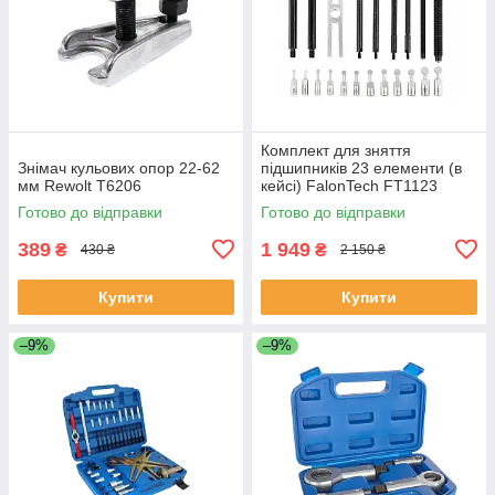
Комплект для зняття
Знімач кульових опор 22-62
підшипників 23 елементи (в
мм Rewolt T6206
кейсі) FalonTech FT1123
Готово до відправки
Готово до відправки
389
1 949
₴
₴
430 ₴
2 150 ₴
Купити
Купити
–9%
–9%