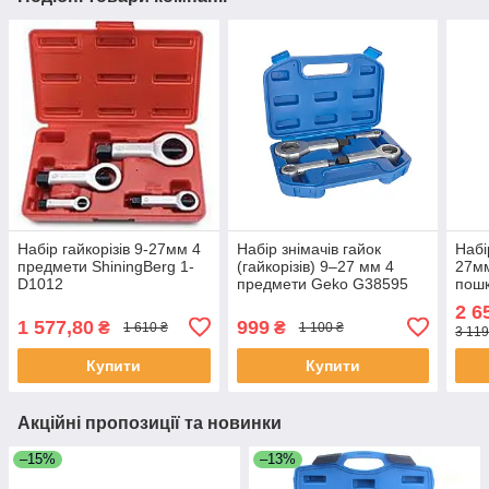
Набір гайкорізів 9-27мм 4
Набір знімачів гайок
Набі
предмети ShiningBerg 1-
(гайкорізів) 9–27 мм 4
27мм
D1012
предмети Geko G38595
пошк
TON
2 6
(Тай
1 577,80
999
₴
₴
1 610 ₴
1 100 ₴
3 119
Купити
Купити
Акційні пропозиції та новинки
–15%
–13%