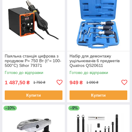
Паяльна станція цифрова з
Набір для демонтажу
продувом Р= 750 Вт (t°= 100-
ущільнювачів 6 предметів
500°С) Sthor 79371
Quatros QS20611
Готово до відправки
Готово до відправки
1 487,50
949
₴
₴
1 750 ₴
1 090 ₴
Купити
Купити
–10%
–9%