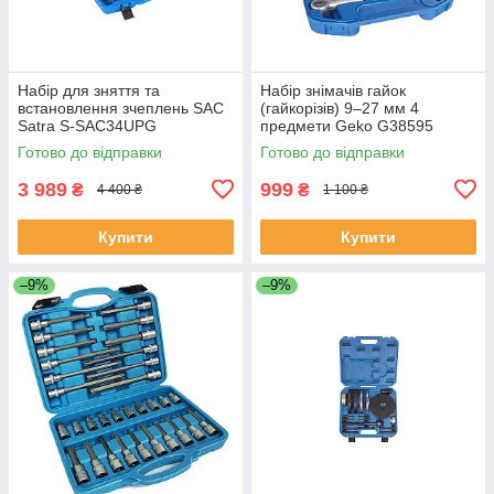
Набір для зняття та
Набір знімачів гайок
встановлення зчеплень SAC
(гайкорізів) 9–27 мм 4
Satra S-SAC34UPG
предмети Geko G38595
Готово до відправки
Готово до відправки
3 989
999
₴
₴
4 400 ₴
1 100 ₴
Купити
Купити
–9%
–9%