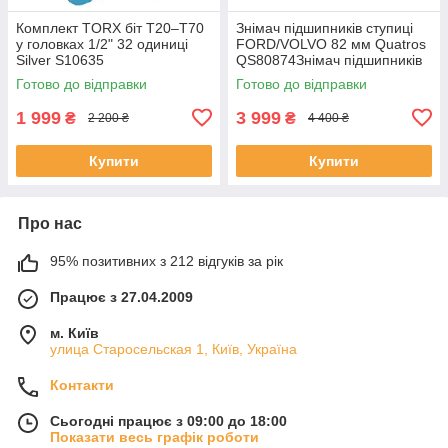
Комплект TORX біт T20–T70
Знімач підшипників ступиці
у головках 1/2" 32 одиниці
FORD/VOLVO 82 мм Quatros
Silver S10635
QS80874Знімач підшипників
ступиці FORD/VOLVO 82 мм
Готово до відправки
Готово до відправки
Quatros QS80874
1 999
3 999
₴
₴
2 200 ₴
4 400 ₴
Купити
Купити
Про нас
95% позитивних з 212 відгуків за рік
Працює з 27.04.2009
м. Київ
улица Старосельская 1, Київ, Україна
Контакти
Сьогодні працює з 09:00 до 18:00
Показати весь графік роботи