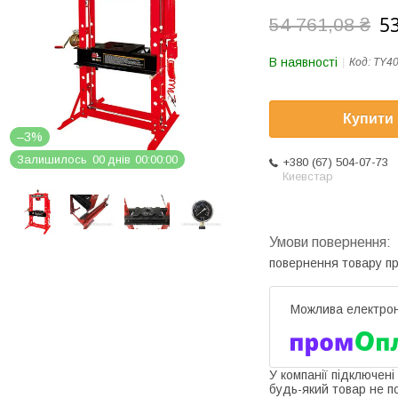
53
54 761,08 ₴
В наявності
Код:
TY4
Купити
–3%
Залишилось
0
0
днів
0
0
0
0
0
0
+380 (67) 504-07-73
Киевстар
повернення товару п
У компанії підключені
будь-який товар не п