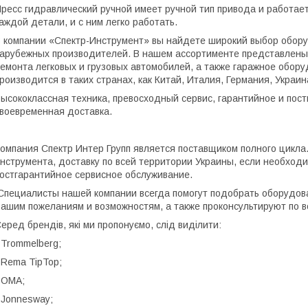
ресс гидравлический ручной имеет ручной тип привода и работае
аждой детали, и с ним легко работать.
 компании «Спектр-Инструмент» вы найдете широкий выбор обор
арубежных производителей. В нашем ассортименте представлены
емонта легковых и грузовых автомобилей, а также гаражное обору
роизводится в таких странах, как Китай, Италия, Германия, Украин
ысококлассная техника, превосходный сервис, гарантийное и пос
воевременная доставка.
омпания Спектр Интер Групп является поставщиком полного цикл
нструмента, доставку по всей территории Украины, если необходи
остгарантийное сервисное обслуживание.
пециалисты нашей компании всегда помогут подобрать оборудов
ашим пожеланиям и возможностям, а также проконсультируют по во
еред брендів, які ми пропонуємо, слід виділити:
 Trommelberg;
 Rema TipTop;
 OMA;
 Jonnesway;