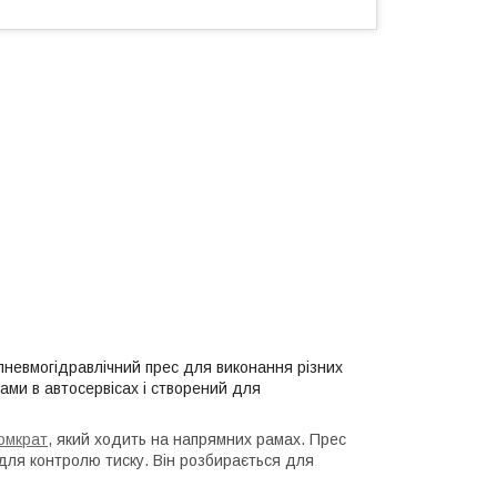
невмогідравлічний прес для виконання різних
рами в автосервісах і створений для
омкрат
, який ходить на напрямних рамах. Прес
ля контролю тиску. Він розбирається для