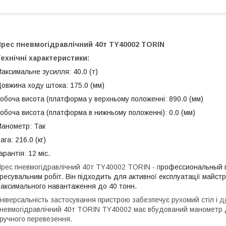
Прес пневмогідравлічний 40т TY40002 TORIN
ехнічні характеристики:
аксимальне зусилля: 40.0 (т)
овжина ходу штока: 175.0 (мм)
обоча висота (платформа у верхньому положенні: 890.0 (мм)
обоча висота (платформа в нижньому положенні): 0.0 (мм)
анометр: Так
ага: 216.0 (кг)
арантія: 12 міс.
рес пневмогідравлічний 40т TY40002 TORIN - п
рофессиональный п
ресувальним робіт. Він підходить для активної експлуатації майст
аксимального навантаження до 40 тонн.
ніверсальність застосування пристрою забезпечує рухомий стіл і
д
невмогідравлічний 40т TORIN TY40002 має вбудований манометр д
ручного перевезення.