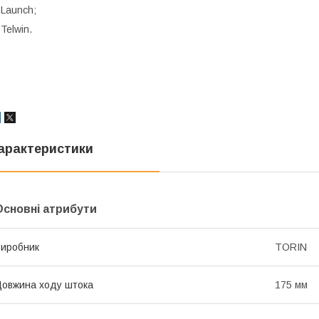
 Launch;
 Telwin.
арактеристики
Основні атрибути
иробник
TORIN
овжина ходу штока
175 мм