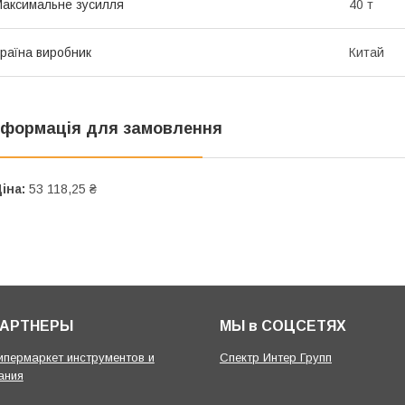
аксимальне зусилля
40 т
раїна виробник
Китай
нформація для замовлення
іна:
53 118,25 ₴
ПАРТНЕРЫ
МЫ в СОЦСЕТЯХ
гипермаркет инструментов и
Спектр Интер Групп
ания