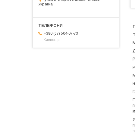
Україна
+380 (67) 504-07-73
Т
Киевстар
М
Д
Р
Р
М
В
Г
П
п
м
У
п
з