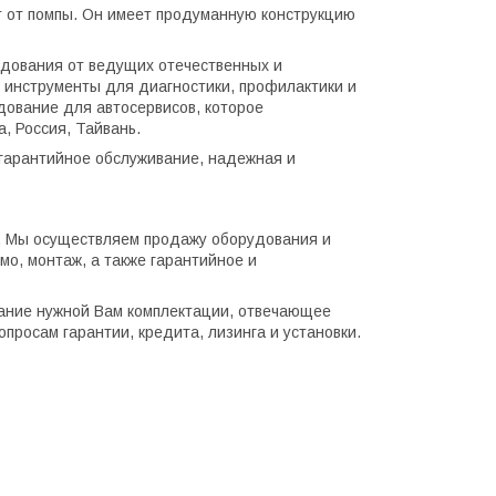
т от помпы. Он имеет продуманную конструкцию
удования от ведущих отечественных и
 инструменты для диагностики, профилактики и
дование для автосервисов, которое
а, Россия, Тайвань.
тгарантийное обслуживание, надежная и
а. Мы осуществляем продажу оборудования и
мо, монтаж, а также гарантийное и
ание нужной Вам комплектации, отвечающее
просам гарантии, кредита, лизинга и установки.