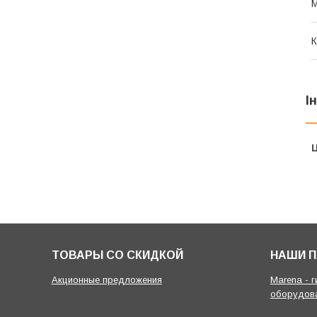
М
К
І
Ц
ТОВАРЫ СО СКИДКОЙ
НАШИ 
Акционные предложения
Marena - 
оборудов