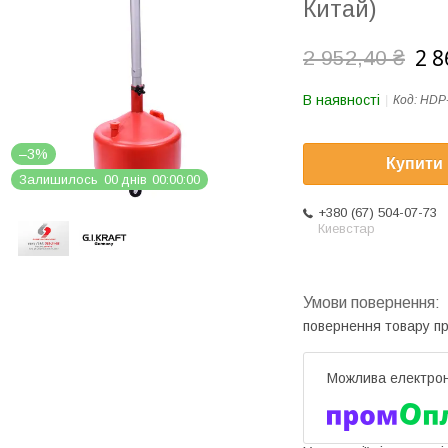
Китай)
2 8
2 952,40 ₴
В наявності
Код:
HDP
–3%
Купити
Залишилось
0
0
днів
0
0
0
0
0
0
+380 (67) 504-07-73
Киевстар
повернення товару п