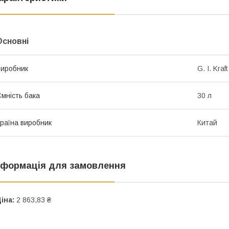
Основні
иробник
G. I. Kraft
мність бака
30 л
раїна виробник
Китай
нформація для замовлення
іна:
2 863,83 ₴