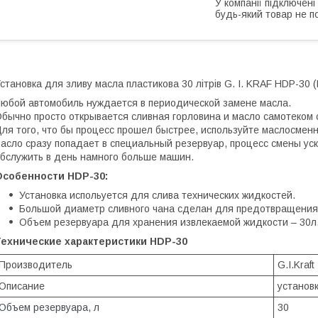
У компанії підключені
будь-який товар не п
становка для зливу масла пластикова 30 літрів G. I. KRAF HDP-30 
юбой автомобиль нуждается в периодической замене масла.
бычно просто открывается сливная горловина и масло самотеком
ля того, что бы процесс прошел быстрее, используйте маслосмен
асло сразу попадает в специальный резервуар, процесс смены уск
бслужить в день намного больше машин.
Особенности HDP-30:
Установка испольуется для слива технических жидкостей.
Большой диаметр сливного чана сделан для предотвращения
Объем резервуара для хранения извлекаемой жидкости – 30л
Технические характеристики HDP-30
Производитель
G.I.Kraft
Описание
установ
Объем резервуара, л
30