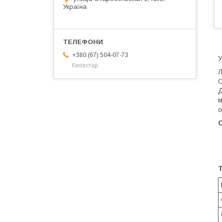
Україна
+380 (67) 504-07-73
У
Киевстар
Л
О
Д
м
о