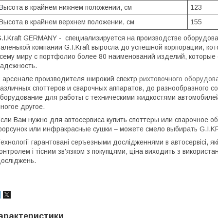
В
ысота в крайнем нижнем положении, см
123
Высота в крайнем верхнем положении, см
155
.I.Kraft GERMANY - специализируется на производстве оборудов
аленькой компании G.I.Kraft выросла до успешной корпорации, ко
сему миру с портфолио более 80 наименований изделий, которые 
адежность.
 арсенале производителя широкий спектр
рихтовочного оборудов
азличных споттеров и сварочных аппаратов, до разнообразного со
борудование для работы с техническими жидкостями автомобилей 
ногое другое.
сли Вам нужно для автосервиса купить споттеры или сварочное о
орсунок или инфракрасные сушки – можете смело выбирать G.I.K
ехнології гарантовані серъезными дослідженнями в автосервісі, я
онтролем і тісним зв'язком з покупцями, ціна виходить з використа
осліджень.
арактеристики