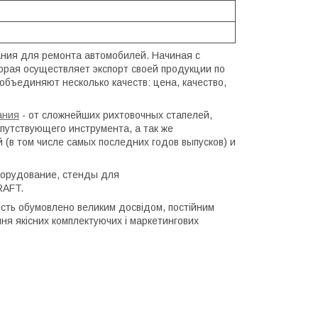
ания для ремонта автомобилей. Начиная с
торая осуществляет экспорт своей продукции по
объединяют несколько качеств: цена, качество,
ания
- от сложнейших рихтовочных стапелей,
путствующего инструмента, а так же
(в том числе самых последних годов выпусков) и
борудование, стенды для
RAFT.
кість обумовлено великим досвідом, постійним
ння якісних комплектуючих і маркетингових