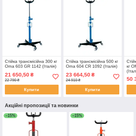
Стійка трансмісійна 300 кг
Стійка трансмісійна 500 кг
Стій
Oma 603 GR 1142 (Італія)
Oma 604 CR 1092 (Італія)
кг O
(Італ
21 650,50
23 664,50
₴
₴
50 
22 790 ₴
24 910 ₴
Купити
Купити
Акційні пропозиції та новинки
–15%
–15%