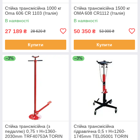
Стійка трансмісійна 1000 кг
Стійка трансмісійна 1500 кг
Oma 606 СR 1103 (Італія)
OMA 608 CR1112 (Італія)
В наявності
В наявності
27 189
50 350
₴
₴
28 620 ₴
53 000 ₴
Купити
Купити
–3%
–3%
Стійка трансмісійна (з
Стійка трансмісійна
педаллю) 0,75 т Н=1360-
гідравлічна 0,5 т Н=1260-
2030mm TRF40753A TORIN
1745mm TEL05001 TORIN