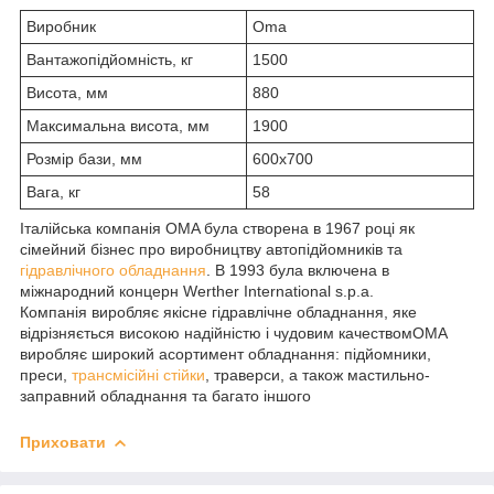
Виробник
Oma
Вантажопідйомність, кг
1500
Висота, мм
880
Максимальна висота, мм
1900
Розмір бази, мм
600х700
Вага, кг
58
Італійська компанія OMA була створена в 1967 році як
сімейний бізнес про виробництву автопідйомників та
гідравлічного обладнання
. В 1993 була включена в
міжнародний концерн Werther International s.p.a.
Компанія виробляє якісне гідравлічне обладнання, яке
відрізняється високою надійністю і чудовим качествомОМА
виробляє широкий асортимент обладнання: підйомники,
преси,
трансмісійні стійки
, траверси, а також мастильно-
заправний обладнання та багато іншого
Приховати