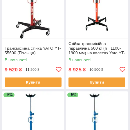
Стійка трансмісійна
Трансмісійна стійка YATO YT-
гідравлічна 500 кг (h= 1100-
55600 (Польща)
1900 мм) на колесах Yato YT-
55601 (Польща)
В наявності
В наявності
9 520
8 925
₴
₴
11 200 ₴
10 500 ₴
Купити
Купити
–5%
–5%