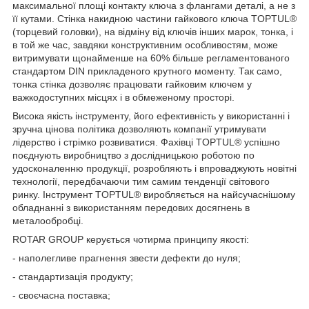
максимальної площі контакту ключа з флангами деталі, а не з
її кутами. Стінка накидною частини гайкового ключа TOPTUL®
(торцевий головки), на відміну від ключів інших марок, тонка, і
в той же час, завдяки конструктивним особливостям, може
витримувати щонайменше на 60% більше регламентованого
стандартом DIN прикладеного крутного моменту. Так само,
тонка стінка дозволяє працювати гайковим ключем у
важкодоступних місцях і в обмеженому просторі.
Висока якість інструменту, його ефективність у використанні і
зручна цінова політика дозволяють компанії утримувати
лідерство і стрімко розвиватися. Фахівці TOPTUL® успішно
поєднують виробництво з дослідницькою роботою по
удосконаленню продукції, розробляють і впроваджують новітні
технології, передбачаючи тим самим тенденції світового
ринку. Інструмент TOPTUL® виробляється на найсучаснішому
обладнанні з використанням передових досягнень в
металообробці.
ROTAR GROUP керується чотирма принципу якості:
- наполегливе прагнення звести дефекти до нуля;
- стандартизація продукту;
- своєчасна поставка;