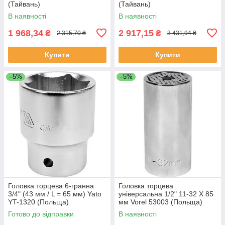
(Тайвань)
(Тайвань)
В наявності
В наявності
1 968,34
2 917,15
₴
₴
2 315,70 ₴
3 431,94 ₴
Купити
Купити
–5%
–5%
Головка торцева 6-гранна
Головка торцева
3/4" (43 мм / L = 65 мм) Yato
універсальна 1/2" 11-32 Х 85
YT-1320 (Польща)
мм Vorel 53003 (Польща)
Готово до відправки
В наявності