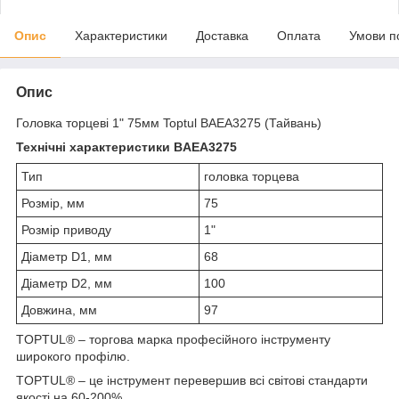
Опис
Характеристики
Доставка
Оплата
Умови п
Опис
Головка торцеві 1" 75мм Toptul BAEA3275 (Тайвань)
Технічні характеристики BAEA3275
Тип
головка торцева
Розмір, мм
75
Розмір приводу
1"
Діаметр D1, мм
68
Діаметр D2, мм
100
Довжина, мм
97
ТOPTUL® – торгова марка професійного інструменту
широкого профілю.
TOPTUL® – це інструмент перевершив всі світові стандарти
якості на 60-200%.