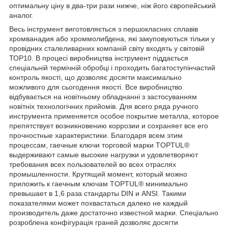
оптимальну ціну в два-три рази нижче, ніж його європейський
аналог.
Весь інструмент виготовляється з першокласних сплавів
хромванадия або хроммолибдена, які закуповуються тільки у
провідних сталеливарних компаній світу входять у світовій
ТОР10. В процесі виробництва інструмент піддається
спеціальній термічній обробці і проходить багатоступінчастий
контроль якості, що дозволяє досягти максимально
можливого для сьогодення якості. Все виробництво
відбувається на новітньому обладнанні з застосуванням
новітніх технологічних прийомів. Для всего ряда ручного
инструмента применяется особое покрытие металла, которое
препятствует возникновению коррозии и сохраняет все его
прочностные характеристики. Благодаря всем этим
процессам, гаечные ключи торговой марки TOPTUL®
выдерживают самые высокие нагрузки и удовлетворяют
требования всех пользователей во всех отраслях
промышленности. Крутящий момент, который можно
приложить к гаечным ключам TOPTUL® минимально
превышает в 1,6 раза стандарты DIN и ANSI. Такими
показателями может похвастаться далеко не каждый
производитель даже достаточно известной марки. Спеціально
розроблена конфігурація граней дозволяє досягти