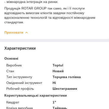
- міжнародна інтеграція на ринки.
Продукція ROTAR GROUP так само, як і її послуги
відповідають вимогам клієнтів завдяки постійному
вдосконаленню технологій та відповідності міжнародним
стандартам.
Приховати
Характеристики
Основні
Виробник
Toptul
Стан
Новий
Тип інструменту
Торцева голівка
Оміднений інструмент
Ні
Робочий профіль
Шестигранник
Користувальницькі характеристики
Квадрат
1"
Країна виробник
Тайвань