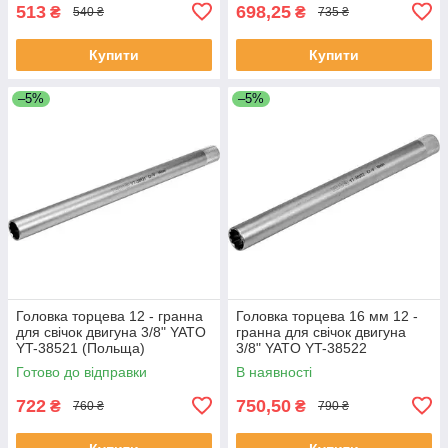
513
698,25
₴
₴
540 ₴
735 ₴
Купити
Купити
–5%
–5%
Головка торцева 12 - гранна
Головка торцева 16 мм 12 -
для свічок двигуна 3/8" YATO
гранна для свічок двигуна
YT-38521 (Польща)
3/8" YATO YT-38522
(Польща)
Готово до відправки
В наявності
722
750,50
₴
₴
760 ₴
790 ₴