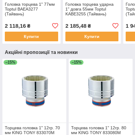
Головка торцева 1" 77мм
Головка торцева ударна
Голо
Toptul BAEA3277
1" довга 55мм Toptul
Topt
(Тайвань)
KABE3255 (Тайвань)
(Тай
2 118,16
2 185,48
1 9
₴
₴
Купити
Купити
Акційні пропозиції та новинки
–15%
–15%
Торцева головка 1" 12гр. 70
Торцева головка 1" 12гр. 80
мм KING TONY 833070M
мм KING TONY 833080M