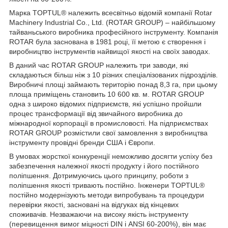
Марка TOPTUL® належить всесвітньо відомій компанії Rotar
Machinery Industrial Co., Ltd. (ROTAR GROUP) – найбільшому
тайваньського виробника професійного інструменту. Компанія
ROTAR була заснована в 1981 році, її метою є створення і
виробництво інструментів найвищої якості на своїх заводах.
В даний час ROTAR GROUP належить три заводи, які
складаються більш ніж з 10 різних спеціалізованих підрозділів.
Виробничі площі займають територію понад 8,3 га, при цьому
площа приміщень становить 10 600 кв. м. ROTAR GROUP
одна з широко відомих підприємств, які успішно пройшли
процес трансформації від звичайного виробника до
міжнародної корпорації в промисловості. На підприємствах
ROTAR GROUP розмістили свої замовлення з виробництва
інструменту провідні бренди США і Європи.
В умовах жорсткої конкуренції неможливо досягти успіху без
забезпечення належної якості продукту і його постійного
поліпшення. Дотримуючись цього принципу, роботи з
поліпшення якості тривають постійно. Інженери TOPTUL®
постійно модернізують методи випробувань та процедури
перевірки якості, засновані на відгуках від кінцевих
споживачів. Незважаючи на високу якість інструменту
(перевищення вимог міцності DIN і ANSI 60-200%), він має