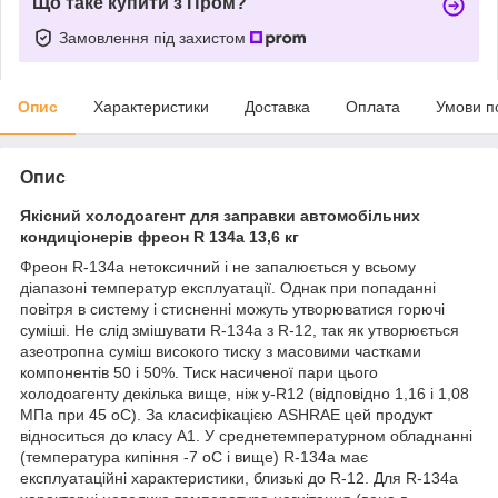
Що таке купити з Пром?
Замовлення під захистом
Опис
Характеристики
Доставка
Оплата
Умови п
Опис
Якісний холодоагент для заправки автомобільних
кондиціонерів фреон R 134a 13,6 кг
Фреон R-134a нетоксичний і не запалюється у всьому
діапазоні температур експлуатації. Однак при попаданні
повітря в систему і стисненні можуть утворюватися горючі
суміші. Не слід змішувати R-134a з R-12, так як утворюється
азеотропна суміш високого тиску з масовими частками
компонентів 50 і 50%. Тиск насиченої пари цього
холодоагенту декілька вище, ніж у-R12 (відповідно 1,16 і 1,08
МПа при 45 оС). За класифікацією ASHRAE цей продукт
відноситься до класу А1. У среднетемпературном обладнанні
(температура кипіння -7 оС і вище) R-134a має
експлуатаційні характеристики, близькі до R-12. Для R-134a