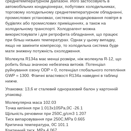
среднетемпературном діапазоні. Його застосовують в
автомобільних кондиціонерах, побутових холодильниках,
торговому холодильному среднетемпературном обладнанні,
промислових установках, системах кондиціювання повітря в
будівлях або промислових приміщеннях, а також на
холодильному транспорті. Холодоагент можна
використовувати і для ретрофита обладнання, що працює
при більш низьких температурах. Однак у цьому випадку,
якщо не замінити компресор, то холодильна система буде
мати знижену потужність охолодження.
Молекула R134a має менші розміри, ніж молекула R-12, що
робить більш значною небезпека витоків. Потенціал
руйнування озону ODP = 0, потенціал глобального потепління
GWP = 1300. Фізичні властивості R134a наведені в таблиці
нижче.
Упаковка: 13,6 кг сталевий одноразовий балон у картонній
упаковці.
Молекулярна маса 102.03
Точка кипіння при 1.013x105Pa,0C -26.1
Щільність речовини при 250C,g/cm3 1.207
Тиск випаровування при 250C,MPa 0.665
Критична температура, 0C 101.1
Критичний тиск, MPa 4.067