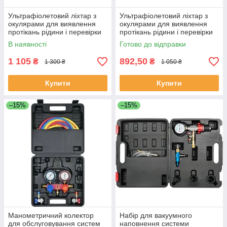
Ультрафіолетовий ліхтар з
Ультрафіолетовий ліхтар з
окулярами для виявлення
окулярами для виявлення
протікань рідини і перевірки
протікань рідини і перевірки
банкнот YATO YT-08588
банкнот YATO YT-08587
В наявності
Готово до відправки
(Польща)
(Польща)
1 105
892,50
₴
₴
1 300 ₴
1 050 ₴
Купити
Купити
–15%
–15%
Манометричний колектор
Набір для вакуумного
для обслуговування систем
наповнення системи