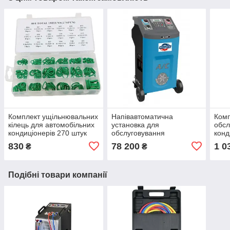
Комплект ущільнювальних
Напівавтоматична
Комп
кілець для автомобільних
установка для
обсл
кондиціонерів 270 штук
обслуговування
конд
Spectr FR4
кондиціонерів легкових
фрео
830
78 200
1 0
₴
₴
автомобілів AC-616
FR3
Подібні товари компанії