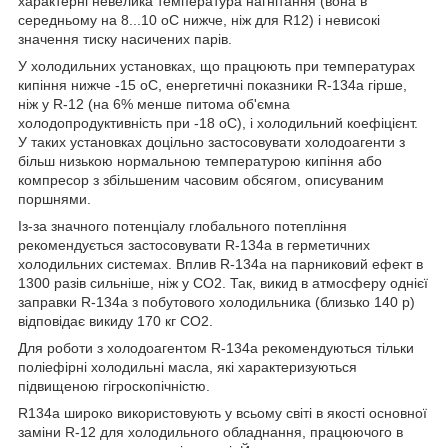
характерні невелика температура нагнітання (вона в
середньому на 8...10 оС нижче, ніж для R12) і невисокі
значення тиску насичених парів.
У холодильних установках, що працюють при температурах
кипіння нижче -15 оС, енергетичні показники R-134a гірше,
ніж у R-12 (на 6% менше питома об'ємна
холодопродуктивність при -18 оС), і холодильний коефіцієнт.
У таких установках доцільно застосовувати холодоагенти з
більш низькою нормальною температурою кипіння або
компресор з збільшеним часовим обсягом, описуваним
поршнями.
Із-за значного потенціалу глобального потепління
рекомендується застосовувати R-134a в герметичних
холодильних системах. Вплив R-134a на парниковий ефект в
1300 разів сильніше, ніж у СО2. Так, викид в атмосферу однієї
заправки R-134a з побутового холодильника (близько 140 р)
відповідає викиду 170 кг СО2.
Для роботи з холодоагентом R-134a рекомендуються тільки
поліефірні холодильні масла, які характеризуються
підвищеною гігроскопічністю.
R134a широко використовують у всьому світі в якості основної
заміни R-12 для холодильного обладнання, працюючого в