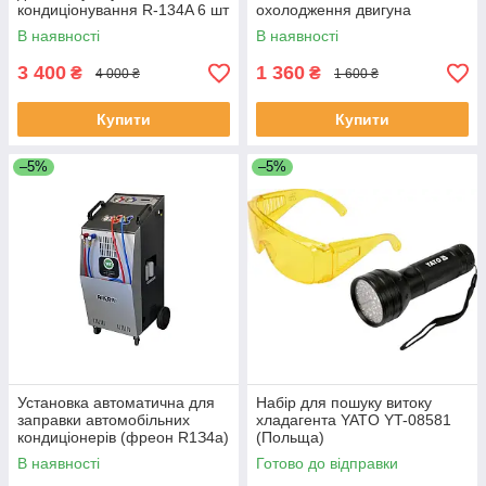
кондиціонування R-134A 6 шт
охолодження двигуна
YATO YT-72990 (Польща)
(адаптер Ø=30-48 мм) 6 ел.
В наявності
В наявності
Yato YT-72996
3 400
1 360
₴
₴
4 000 ₴
1 600 ₴
Купити
Купити
–5%
–5%
Установка автоматична для
Набір для пошуку витоку
заправки автомобільних
хладагента YATO YT-08581
кондиціонерів (фреон R1З4a)
(Польща)
Werther ARERA LIGHT 134
В наявності
Готово до відправки