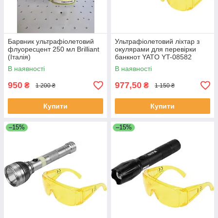
Барвник ультрафіолетовий
Ультрафіолетовий ліхтар з
флуоресцент 250 мл Brilliant
окулярами для перевірки
(Італія)
банкнот YATO YT-08582
(Польща)
В наявності
В наявності
950
977,50
₴
₴
1 200 ₴
1 150 ₴
Купити
Купити
–15%
–15%