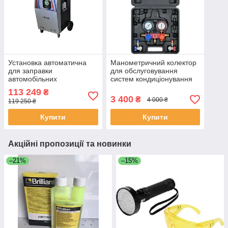
Установка автоматична
Манометричний колектор
для заправки
для обслуговування
автомобільних
систем кондиціонування
кондиціонерів (фреон
R-134A 6 шт YATO YT-
113 249
₴
R1З4a) Werther ARERA
72990 (Польща)
3 400
₴
4 000 ₴
119 250 ₴
LIGHT 134
Купити
Купити
Акційні пропозиції та новинки
–21%
–15%