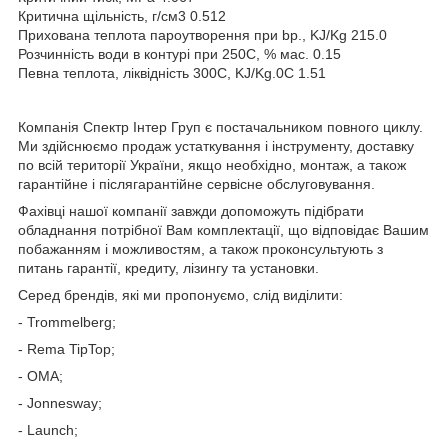
Критична щільність, г/см3 0.512
Прихована теплота пароутворення при bp., KJ/Kg 215.0
Розчинність води в контурі при 250C, % мас. 0.15
Певна теплота, ліквідність 300C, KJ/Kg.0C 1.51
Компанія Спектр Інтер Груп є постачальником повного циклу.
Ми здійснюємо продаж устаткування і інструменту, доставку
по всій території України, якщо необхідно, монтаж, а також
гарантійне і післягарантійне сервісне обслуговування.
Фахівці нашої компанії завжди допоможуть підібрати
обладнання потрібної Вам комплектації, що відповідає Вашим
побажанням і можливостям, а також проконсультують з
питань гарантії, кредиту, лізингу та установки.
Серед брендів, які ми пропонуємо, слід виділити:
- Trommelberg;
- Rema TipTop;
- OMA;
- Jonnesway;
- Launch;