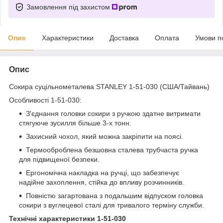
Замовлення під захистом
Опис
Характеристики
Доставка
Оплата
Умови п
Опис
Сокира суцільнометалева STANLEY 1-51-030 (США/Тайвань)
Особливості 1-51-030:
З'єднання головки сокири з ручкою здатне витримати
стягуюче зусилля більше 3-х тонн.
Захисний чохол, який можна закріпити на поясі.
Термооброблена безшовна сталева трубчаста ручка
для підвищеної безпеки.
Ергономічна накладка на ручці, що забезпечує
надійне захоплення, стійка до впливу розчинників.
Повністю загартована з подальшим відпуском головка
сокири з вуглецевої сталі для тривалого терміну служби.
Технічні характеристики 1-51-030