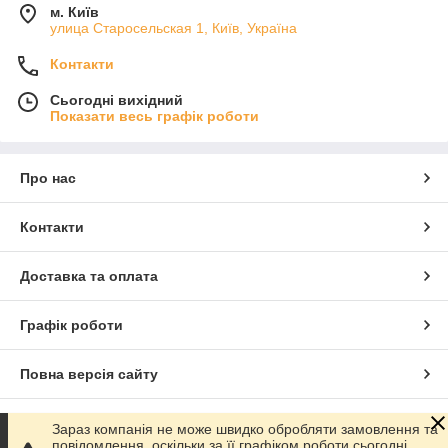
м. Київ
улица Старосельская 1, Київ, Україна
Контакти
Сьогодні вихідний
Показати весь графік роботи
Про нас
Контакти
Доставка та оплата
Графік роботи
Повна версія сайту
Сайт створено на маркетплейсі
Prom.ua
Зараз компанія не може швидко обробляти замовлення та
повідомлення, оскільки за її графіком роботи сьогодні