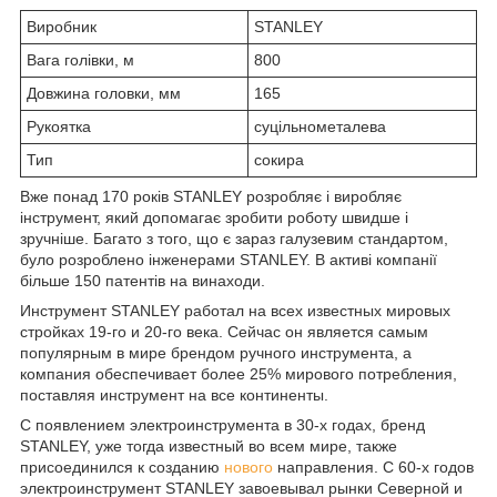
Виробник
STANLEY
Вага голівки, м
800
Довжина головки, мм
165
Рукоятка
суцільнометалева
Тип
сокира
Вже понад 170 років STANLEY розробляє і виробляє
інструмент, який допомагає зробити роботу швидше і
зручніше. Багато з того, що є зараз галузевим стандартом,
було розроблено інженерами STANLEY. В активі компанії
більше 150 патентів на винаходи.
Инструмент STANLEY работал на всех известных мировых
стройках 19-го и 20-го века. Сейчас он является самым
популярным в мире брендом ручного инструмента, а
компания обеспечивает более 25% мирового потребления,
поставляя инструмент на все континенты.
С появлением электроинструмента в 30-х годах, бренд
STANLEY, уже тогда известный во всем мире, также
присоединился к созданию
нового
направления. С 60-х годов
электроинструмент STANLEY завоевывал рынки Северной и