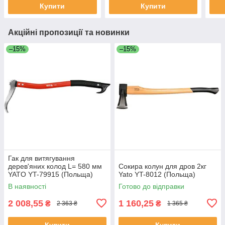
Купити
Купити
Акційні пропозиції та новинки
–15%
–15%
Гак для витягування
дерев'яних колод L= 580 мм
Сокира колун для дров 2кг
YATO YT-79915 (Польща)
Yato YT-8012 (Польща)
В наявності
Готово до відправки
2 008,55
1 160,25
₴
₴
2 363 ₴
1 365 ₴
Купити
Купити