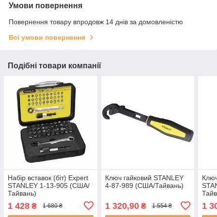
Умови повернення
Повернення товару впродовж 14 днів за домовленістю
Всі умови повернення
Подібні товари компанії
Набір вставок (біт) Expert
Ключ гайковий STANLEY
Ключ
STANLEY 1-13-905 (США/
4-87-989 (США/Тайвань)
STA
Тайвань)
Тайв
1 428
1 320,90
1 3
₴
₴
1 680 ₴
1 554 ₴