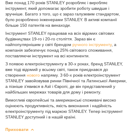
Вже понад 170 років STANLEY розробляє і виробляє
інструмент, який допомагає зробити роботу швидше і
зручніше. Багато з того, що є зараз галузевим стандартом,
було розроблено інженерами STANLEY. В активі компанії
більше 150 патентів на винаходи.
Інструмент STANLEY працював на всіх відомих світових
будівництвах 19-го і 20-го століття. Зараз він є
найпопулярнішим у світі брендом
ручного інструменту
, а
компанія забезпечує понад 25% світового споживання,
поставляючи інструмент на всі континенти.
З появою електроінструменту в 30-х роках, бренд STANLEY,
вже тоді відомий у всьому світі, також приєднався до
створення
нового
напряму. З 60-х років електроінструмент
STANLEY завойовував ринки Північної та Латинської Америки,
а пізніше з'явився в Азії і Європі, де він представлений у
найбільших мережах товарів для дому і ремонту.
Вимогливі європейські та американські споживачі високо
оцінюють продуктивність, якість виконання і надійність
електроінструменту під маркою STANLEY. Тепер інструмент
STANLEY доступний і в нашій країні.
Приховати