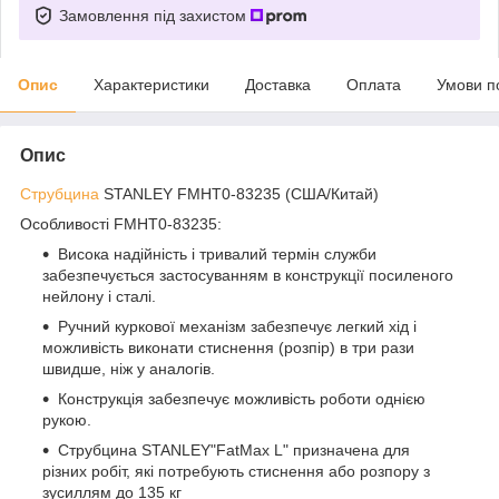
Замовлення під захистом
Опис
Характеристики
Доставка
Оплата
Умови п
Опис
Струбцина
STANLEY FMHT0-83235 (США/Китай)
Особливості FMHT0-83235:
Висока надійність і тривалий термін служби
забезпечується застосуванням в конструкції посиленого
нейлону і сталі.
Ручний куркової механізм забезпечує легкий хід і
можливість виконати стиснення (розпір) в три рази
швидше, ніж у аналогів.
Конструкція забезпечує можливість роботи однією
рукою.
Струбцина STANLEY"FatMax L" призначена для
різних робіт, які потребують стиснення або розпору з
зусиллям до 135 кг