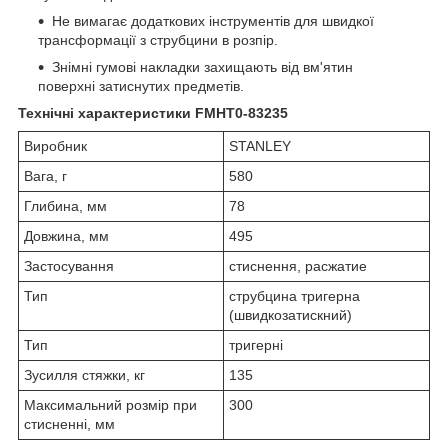
Не вимагає додаткових інструментів для швидкої
трансформації з струбцини в розпір.
Знімні гумові накладки захищають від вм'ятин
поверхні затиснутих предметів.
Технічні характеристики FMHT0-83235
Виробник
STANLEY
Вага, г
580
Глибина, мм
78
Довжина, мм
495
Застосування
стиснення, расжатие
Тип
струбцина тригерна
(швидкозатискний)
Тип
тригерні
Зусилля стяжки, кг
135
Максимальний розмір при
300
стисненні, мм