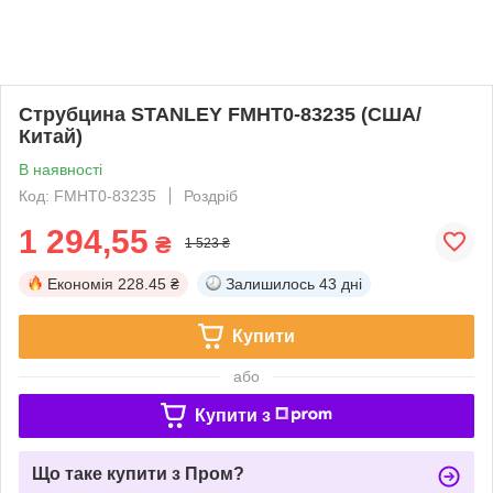
Струбцина STANLEY FMHT0-83235 (США/
Китай)
В наявності
Код: FMHT0-83235
Роздріб
1 294,55
₴
1 523 ₴
Економія
228.45 ₴
Залишилось
43 дні
Купити
або
Купити з
Що таке купити з Пром?