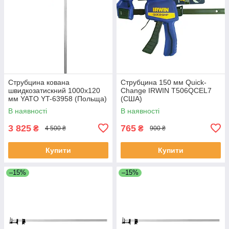
Струбцина кована
Струбцина 150 мм Quick-
швидкозатискний 1000х120
Change IRWIN T506QCEL7
мм YATO YT-63958 (Польща)
(США)
В наявності
В наявності
3 825
765
₴
₴
4 500 ₴
900 ₴
Купити
Купити
–15%
–15%