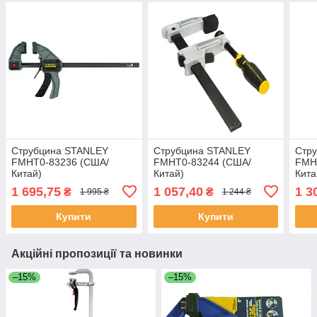
Струбцина STANLEY
Струбцина STANLEY
Стр
FMHT0-83236 (США/
FMHT0-83244 (США/
FMH
Китай)
Китай)
Кита
1 695,75
1 057,40
1 3
₴
₴
1 995 ₴
1 244 ₴
Купити
Купити
Акційні пропозиції та новинки
–15%
–15%