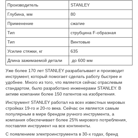
Производитель
STANLEY
Глубина, мм
80
Применение
сжатие
Тип
струбцина F-образная
Тип
Винтовые
Усилие стяжки, кг
635
Длина зажимаемой детали
до 600 мм
Уже более 170 лет STANLEY разрабатывает и производит
инструмент, который помогает сделать работу быстрее и
удобнее. Много из того, что является сейчас отраслевым
стандартом, было разработано инженерами STANLEY. В
активе компании более 150 патентов на изобретения.
Инструмент STANLEY работал на всех известных мировых
стройках 19-го и 20-го века. Сейчас он является самым
популярным в мире брендом ручного инструмента, а
компания обеспечивает более 25% мирового потребления,
поставляя инструмент на все континенты.
С появлением электроинструмента в 30-х годах, бренд