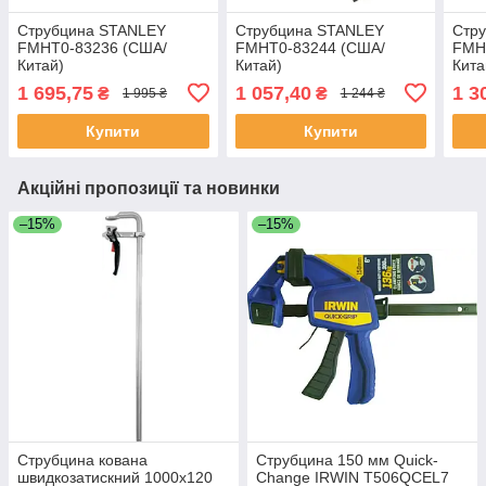
Струбцина STANLEY
Струбцина STANLEY
Стр
FMHT0-83236 (США/
FMHT0-83244 (США/
FMH
Китай)
Китай)
Кита
1 695,75
1 057,40
1 3
₴
₴
1 995 ₴
1 244 ₴
Купити
Купити
Акційні пропозиції та новинки
–15%
–15%
Струбцина кована
Струбцина 150 мм Quick-
швидкозатискний 1000х120
Change IRWIN T506QCEL7