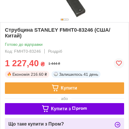
Струбцина STANLEY FMHT0-83246 (США/
Китай)
Готово до відправки
Код: FMHT0-83246
Роздріб
1 227,40
₴
1 444 ₴
Економія
216.60 ₴
Залишилось
41 день
Купити
або
Купити з
Що таке купити з Пром?