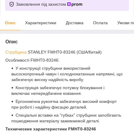
Замовлення під захистом
Опис
Характеристики
Доставка
Оплата
Умови п
Опис
Струбцина
STANLEY FMHT0-83246 (США/Китай)
Особливості FMHT0-83246:
У конструкції струбцини використаний
высоскопрочный чавун і холоднокатанные напрямні, що
забезпечує високу надійність виробу.
Конструкція забезпечує потужну блокування і
виключає непередбачене ковзання.
Ергономічна рукоятка забезпечує високий комфорт
при роботі і надійну фіксацію деталей.
Спеціальні вставки на "губках" струбцини запобігають
пошкодження матеріалу зажимаемой деталі.
Технические характеристики FMHT0-83246