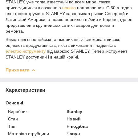
STANLEY, уже тогда известный во всем мире, также
присоединился к созданию
нового
направления. С 60-х годов
электроинструмент STANLEY завоевывал рынки Северной и
Латинской Америки, а позже появился в Азии и Европе, где он
представлен в крупнейших сетях товаров для дома и
ремонта.
Вимогливі європейські та американські споживачі високо
оцінюють продуктивність, якість виконання і надійність
електроінструменту
під маркою STANLEY. Тепер інструмент
STANLEY доступний і в нашій країні.
Приховати
Характеристики
Основні
Виробник
Stanley
Стан
Новий
Тип
F-подібна
Матеріал струбцини
Чавун