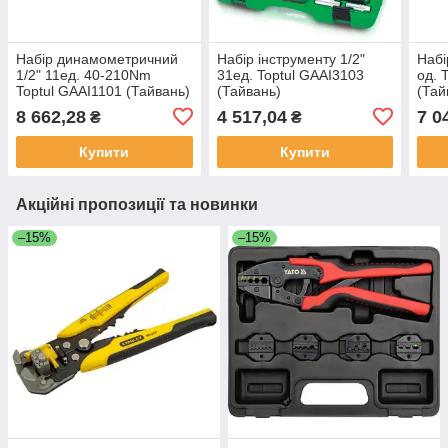
Набір динамометричний
Набір інструменту 1/2"
Набі
1/2" 11ед. 40-210Nm
31ед. Toptul GAAI3103
од.
Toptul GAAI1101 (Тайвань)
(Тайвань)
(Тай
8 662,28
4 517,04
7 0
₴
₴
Купити
Купити
Акційні пропозиції та новинки
–15%
–15%