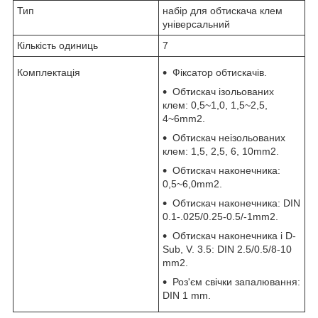
Тип
набір для обтискача клем
універсальний
Кількість одиниць
7
Комплектація
Фіксатор обтискачів.
Обтискач ізольованих
клем: 0,5~1,0, 1,5~2,5,
4~6mm2.
Обтискач неізольованих
клем: 1,5, 2,5, 6, 10mm2.
Обтискач наконечника:
0,5~6,0mm2.
Обтискач наконечника: DIN
0.1-.025/0.25-0.5/-1mm2.
Обтискач наконечника і D-
Sub, V. 3.5: DIN 2.5/0.5/8-10
mm2.
Роз'єм свічки запалювання:
DIN 1 mm.