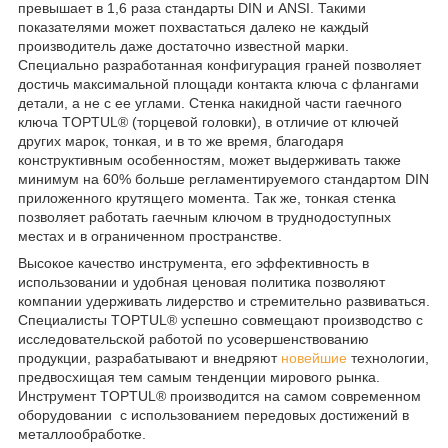
превышает в 1,6 раза стандарты DIN и ANSI. Такими
показателями может похвастаться далеко не каждый
производитель даже достаточно известной марки.
Специально разработанная конфигурация граней позволяет
достичь максимальной площади контакта ключа с флангами
детали, а не с ее углами. Стенка накидной части гаечного
ключа TOPTUL® (торцевой головки), в отличие от ключей
других марок, тонкая, и в то же время, благодаря
конструктивным особенностям, может выдерживать также
минимум на 60% больше регламентируемого стандартом DIN
приложенного крутящего момента. Так же, тонкая стенка
позволяет работать гаечным ключом в труднодоступных
местах и в ограниченном пространстве.
Высокое качество инструмента, его эффективность в
использовании и удобная ценовая политика позволяют
компании удерживать лидерство и стремительно развиваться.
Специалисты TOPTUL® успешно совмещают производство с
исследовательской работой по усовершенствованию
продукции, разрабатывают и внедряют
новейшие
технологии,
предвосхищая тем самым тенденции мирового рынка.
Инструмент TOPTUL® производится на самом современном
оборудовании с использованием передовых достижений в
металлообработке.