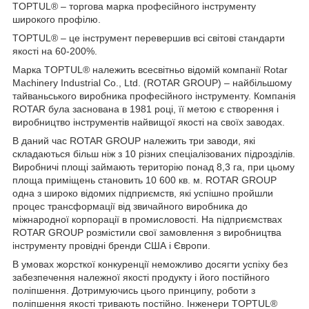
TOPTUL® – торгова марка професійного інструменту
широкого профілю.
TOPTUL® – це інструмент перевершив всі світові стандарти
якості на 60-200%.
Марка TOPTUL® належить всесвітньо відомій компанії Rotar
Machinery Industrial Co., Ltd. (ROTAR GROUP) – найбільшому
тайваньського виробника професійного інструменту. Компанія
ROTAR була заснована в 1981 році, її метою є створення і
виробництво інструментів найвищої якості на своїх заводах.
В даний час ROTAR GROUP належить три заводи, які
складаються більш ніж з 10 різних спеціалізованих підрозділів.
Виробничі площі займають територію понад 8,3 га, при цьому
площа приміщень становить 10 600 кв. м. ROTAR GROUP
одна з широко відомих підприємств, які успішно пройшли
процес трансформації від звичайного виробника до
міжнародної корпорації в промисловості. На підприємствах
ROTAR GROUP розмістили свої замовлення з виробництва
інструменту провідні бренди США і Європи.
В умовах жорсткої конкуренції неможливо досягти успіху без
забезпечення належної якості продукту і його постійного
поліпшення. Дотримуючись цього принципу, роботи з
поліпшення якості тривають постійно. Інженери TOPTUL®