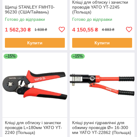
Кліщі для обтиску і зачистки
Щипці STANLEY FMHT0-
проводів YATO YT-2245
96230 (США/Тайвань)
(Польща)
Готово до відправки
Готово до відправки
1 562,30
4 150,55
₴
₴
1 838 ₴
4 883 ₴
Купити
Купити
–15%
–15%
Кліщі для обтиску і зачистки
Кліщі ручні гідравлічні для
проводів L=180мм YATO YT-
обжиму проводів Ø= 16-300
2240 (Польща)
мм YATO YT-22862 (Польща)