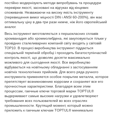
постійно модернізують методи випробувань та процедури
перевірки якості, засновані на відгуках від кінцевих
споживачів. Незважаючи на високу якість інструменту
(перевищення вимог міцності DIN і ANSI 60-200%), він має
оптимальну ціну в два-три рази нижче, ніж його європейський
аналог.
Весь інструмент виготовляється з першокласних сплавів
хромванадия або хроммолибдена, які закуповуються тільки у
провідних сталеливарних компаній світу входять у світовій
ТОР10. В процесі виробництва інструмент піддається
спеціальній термічній обробці і проходить багатоступінчастий
контроль якості, що дозволяє досягти максимально
можливого для сьогодення якості. Все виробництво
відбувається на новітньому обладнанні з застосуванням
новітніх технологічних прийомів. Для всего ряда ручного
инструмента применяется особое покрытие металла, которое
препятствует возникновению коррозии и сохраняет все его
прочностные характеристики. Благодаря всем этим
процессам, гаечные ключи торговой марки TOPTUL®
выдерживают самые высокие нагрузки и удовлетворяют
требования всех пользователей во всех отраслях
промышленности. Крутящий момент, который можно
приложить к гаечным ключам TOPTUL® минимально