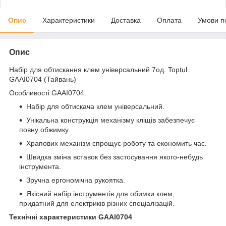
Опис
Характеристики
Доставка
Оплата
Умови п
Опис
Набір для обтискання клем універсальний 7од. Toptul
GAAI0704 (Тайвань)
Особливості GAAI0704:
Набір для обтискача клем універсальний.
Унікальна конструкція механізму кліщів забезпечує
повну обжимку.
Храпових механізм спрощує роботу та економить час.
Швидка зміна вставок без застосування якого-небудь
інструмента.
Зручна ергономічна рукоятка.
Якісний набір інструментів для обимки клем,
придатний для електриків різних спеціалізацій.
Технічні характеристики GAAI0704