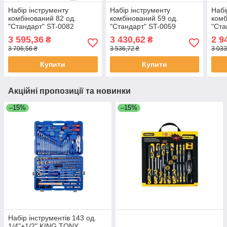
Набір інструменту
Набір інструменту
Набі
комбінований 82 од.
комбінований 59 од.
комб
"Стандарт" ST-0082
"Стандарт" ST-0059
"Ста
3 595,36
3 430,62
2 9
₴
₴
3 706,56 ₴
3 536,72 ₴
3 033
Купити
Купити
Акційні пропозиції та новинки
–15%
–15%
Набір інструментів 143 од.
1/4"+1/2" KING TONY