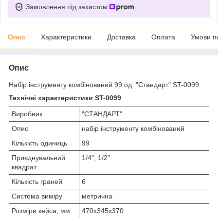
Замовлення під захистом
Опис
Характеристики
Доставка
Оплата
Умови п
Опис
Набір інструменту комбінований 99 од. "Стандарт" ST-0099
Технічні характеристики ST-0099
Виробник
"СТАНДАРТ"
Опис
набір інструменту комбінований
Кількість одиниць
99
Приєднувальний
1/4", 1/2"
квадрат
Кількість граней
6
Система виміру
метрична
Розміри кейса, мм
470х345х370