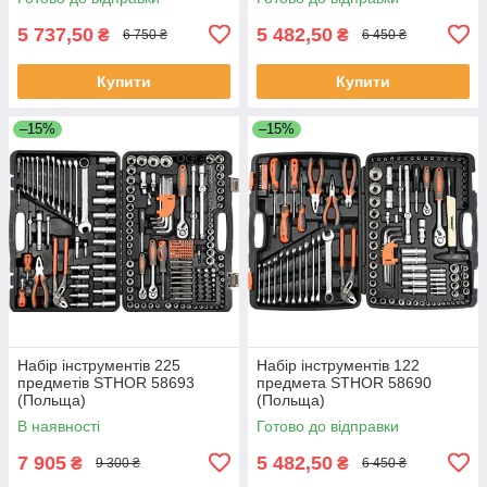
5 737,50
5 482,50
₴
₴
6 750 ₴
6 450 ₴
Купити
Купити
–15%
–15%
Набір інструментів 225
Набір інструментів 122
предметів STHOR 58693
предмета STHOR 58690
(Польща)
(Польща)
В наявності
Готово до відправки
7 905
5 482,50
₴
₴
9 300 ₴
6 450 ₴