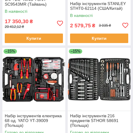
Набір інструментів STANLEY
SC9543MR (Тайвань)
STHT0-62114 (США/Китай)
В наявності
В наявності
17 350,30
₴
2 579,75
₴
3 035 ₴
20 412,12 ₴
Купити
Купити
–15%
–15%
Набір інструментів електрика
Набір інструментів 216
68 од. YATO YT-39009
предметів STHOR 58691
(Польща)
(Польща)
Готово до відправки
Готово до відправки