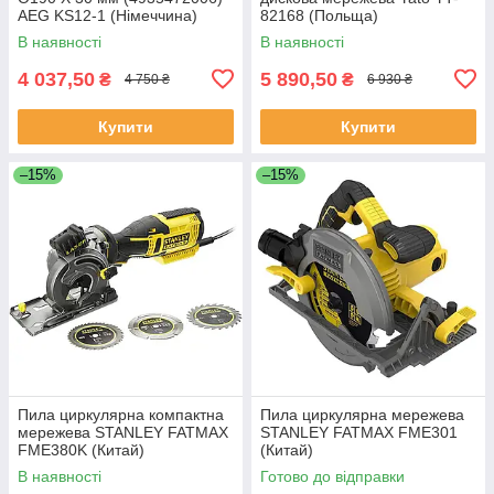
AEG KS12-1 (Німеччина)
82168 (Польща)
В наявності
В наявності
4 037,50
5 890,50
₴
₴
4 750 ₴
6 930 ₴
Купити
Купити
–15%
–15%
Пила циркулярна компактна
Пила циркулярна мережева
мережева STANLEY FATMAX
STANLEY FATMAX FME301
FME380K (Китай)
(Китай)
В наявності
Готово до відправки