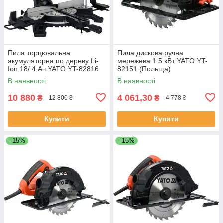
Пила торцювальна
Пила дискова ручна
акумуляторна по дереву Li-
мережева 1.5 кВт YATO YT-
Ion 18/ 4 Ач YATO YT-82816
82151 (Польща)
(Польща)
В наявності
В наявності
10 880
4 061,30
₴
₴
12 800 ₴
4 778 ₴
Купити
Купити
–15%
–15%