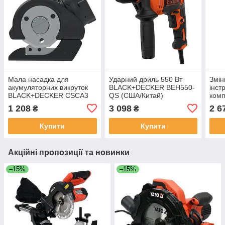
Мала насадка для
Ударний дриль 550 Вт
Змін
акумуляторних викруток
BLACK+DECKER BEH550-
інст
BLACK+DECKER CSCA3
QS (США/Китай)
ком
(США/Китай)
BLA
1 208
3 098
2 6
₴
₴
XJ (
Купити
Купити
Акційні пропозиції та новинки
–15%
–15%