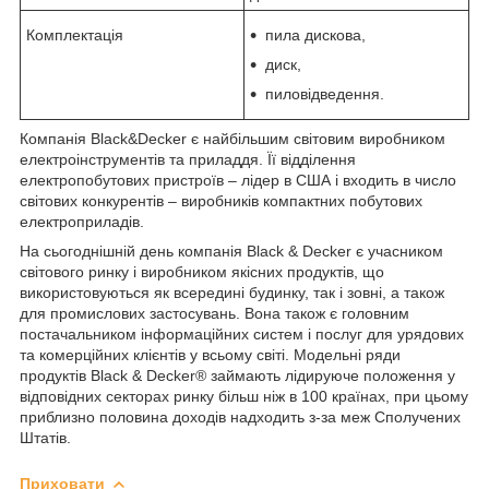
Комплектація
пила дискова,
диск,
пиловідведення.
Компанія Black&Decker є найбільшим світовим виробником
електроінструментів та приладдя. Її відділення
електропобутових пристроїв – лідер в США і входить в число
світових конкурентів – виробників компактних побутових
електроприладів.
На сьогоднішній день компанія Black & Decker є учасником
світового ринку і виробником якісних продуктів, що
використовуються як всередині будинку, так і зовні, а також
для промислових застосувань. Вона також є головним
постачальником інформаційних систем і послуг для урядових
та комерційних клієнтів у всьому світі. Модельні ряди
продуктів Black & Decker® займають лідируюче положення у
відповідних секторах ринку більш ніж в 100 країнах, при цьому
приблизно половина доходів надходить з-за меж Сполучених
Штатів.
Приховати