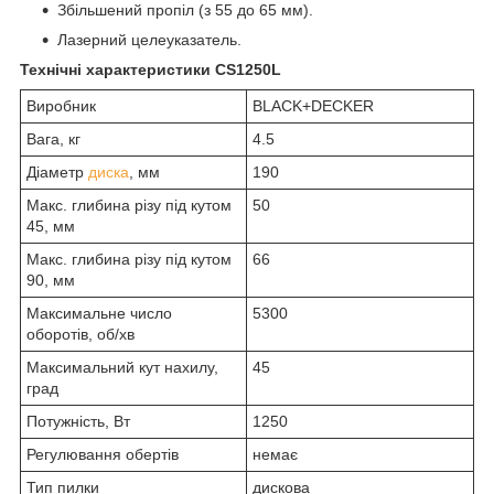
Збільшений пропіл (з 55 до 65 мм).
Лазерний целеуказатель.
Технічні характеристики CS1250L
Виробник
BLACK+DECKER
Вага, кг
4.5
Діаметр
диска
, мм
190
Макс. глибина різу під кутом
50
45, мм
Макс. глибина різу під кутом
66
90, мм
Максимальне число
5300
оборотів, об/хв
Максимальний кут нахилу,
45
град
Потужність, Вт
1250
Регулювання обертів
немає
Тип пилки
дискова