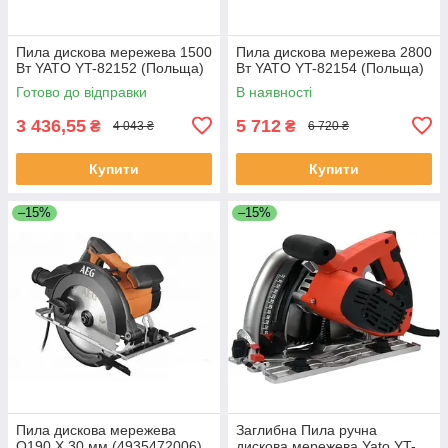
Пила дискова мережева 1500
Пила дискова мережева 2800
Вт YATO YT-82152 (Польща)
Вт YATO YT-82154 (Польща)
Готово до відправки
В наявності
3 436,55
5 712
₴
₴
4 043 ₴
6 720 ₴
Купити
Купити
–15%
–15%
Пила дискова мережева
Заглибна Пила ручна
O190 X 30 мм (4935472006)
дискова мережева Yato YT-