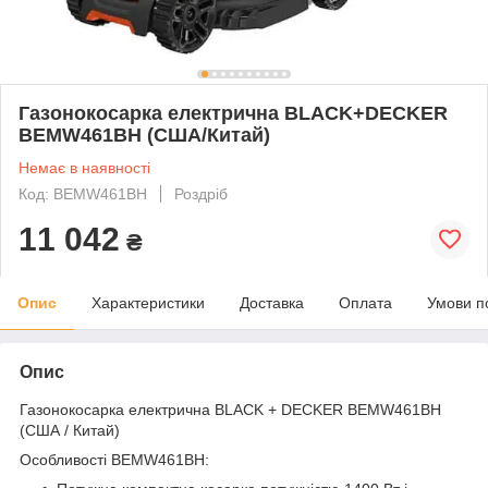
Газонокосарка електрична BLACK+DECKER
BEMW461BH (США/Китай)
Немає в наявності
Код: BEMW461BH
Роздріб
11 042
₴
Опис
Характеристики
Доставка
Оплата
Умови п
Опис
Газонокосарка електрична BLACK + DECKER BEMW461BH
(США / Китай)
Особливості BEMW461BH: