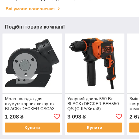
Всі умови повернення
Подібні товари компанії
Мала насадка для
Ударний дриль 550 Вт
Змін
акумуляторних викруток
BLACK+DECKER BEH550-
інст
BLACK+DECKER CSCA3
QS (США/Китай)
ком
(США/Китай)
BLA
1 208
3 098
2 6
₴
₴
XJ (
Купити
Купити