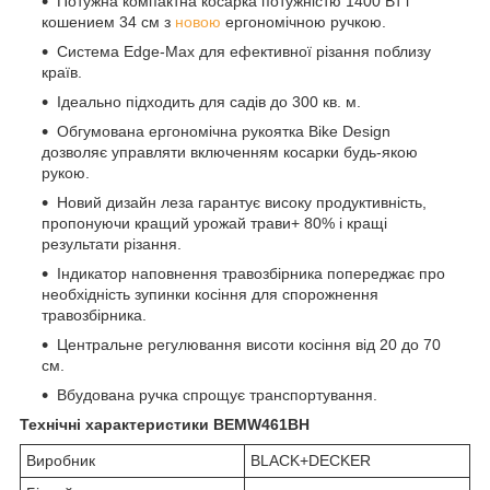
Потужна компактна косарка потужністю 1400 Вт і
кошением 34 см з
новою
ергономічною ручкою.
Система Edge-Max для ефективної різання поблизу
країв.
Ідеально підходить для садів до 300 кв. м.
Обгумована ергономічна рукоятка Bike Design
дозволяє управляти включенням косарки будь-якою
рукою.
Новий дизайн леза гарантує високу продуктивність,
пропонуючи кращий урожай трави+ 80% і кращі
результати різання.
Індикатор наповнення травозбірника попереджає про
необхідність зупинки косіння для спорожнення
травозбірника.
Центральне регулювання висоти косіння від 20 до 70
см.
Вбудована ручка спрощує транспортування.
Технічні характеристики BEMW461BH
Виробник
BLACK+DECKER