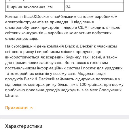
Ширина захоплення, см
34
Компанія Black&Decker є найбільшим світовим виробником
електроінструментів та приладдя. Її відділення
електропобутових пристроїв – лідер в США і входить в число
світових конкурентів – виробників компактних побутових
електроприладів.
На сьогоднішній день компанія Black & Decker є учасником
світового ринку і виробником якісних продуктів, що
використовуються як всередині будинку, так і зовні, а також
для промислових застосувань. Вона також є головним
постачальником інформаційних систем і послуг для урядових
та комерційних клієнтів у всьому світі. Модельні ряди
продуктів Black & Decker® займають лідируюче положення у
відповідних секторах ринку більш ніж в 100 країнах, при цьому
приблизно половина доходів надходить з-за меж Сполучених
Штатів.
Приховати
Характеристики