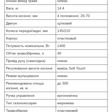
Бічний викид трави
немає
Вага, кг
14.4
Висота косіння, мм
4 положення, 20-70
Двигун
щітковий
Колеса передні/задні, мм
135/210
Корпус
пластковый
Потужність номінальна, Вт
1400
Об'єм травозбірника, л
40
Привід руху (самохідна)
немає
Регулювання висоти косіння
важіль Soft Touch
Режим мульчування
немає
Рекомендована площа
до 300
косіння, кв. м
Ручка управління
ергономічна
Тип газонокосарки
мережева
Травозбірник
пластиковий