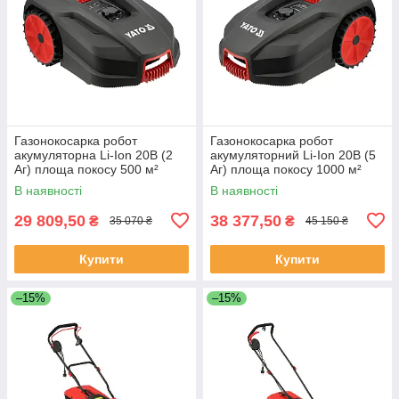
Газонокосарка робот
Газонокосарка робот
акумуляторна Li-Ion 20В (2
акумуляторний Li-Ion 20В (5
Аг) площа покосу 500 м²
Аг) площа покосу 1000 м²
(ширина 18 см/ висота 20-60
(ширина 18 см/ висота 20-60
В наявності
В наявності
мм) Yato YT-852091
мм) Yato YT-852093
29 809,50
38 377,50
₴
₴
35 070 ₴
45 150 ₴
Купити
Купити
–15%
–15%