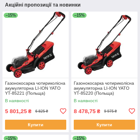
Акційні пропозиції та новинки
–15%
–15%
Газонокосарка чотириколісна
Газонокосарка чотириколісна
акумуляторна LI-ION YATO
акумуляторна LI-ION YATO
YT-85221 (Польща)
YT-85220 (Польща)
В наявності
В наявності
5 801,25
8 478,75
₴
₴
6 825 ₴
9 975 ₴
Купити
Купити
–15%
–15%