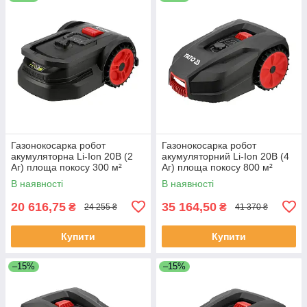
Газонокосарка робот
Газонокосарка робот
акумуляторна Li-Ion 20В (2
акумуляторний Li-Ion 20В (4
Аг) площа покосу 300 м²
Аг) площа покосу 800 м²
(ширина 16 см/ висота 20-50
(ширина 18 см/ висота 20-60
В наявності
В наявності
мм) Yato YT-852090
мм) Yato YT-852092
20 616,75
35 164,50
₴
₴
24 255 ₴
41 370 ₴
Купити
Купити
–15%
–15%