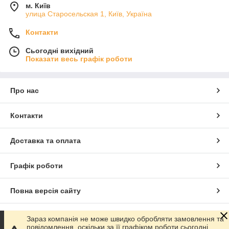
м. Київ
улица Старосельская 1, Київ, Україна
Контакти
Сьогодні вихідний
Показати весь графік роботи
Про нас
Контакти
Доставка та оплата
Графік роботи
Повна версія сайту
Сайт створено на маркетплейсі
Prom.ua
Зараз компанія не може швидко обробляти замовлення та
повідомлення, оскільки за її графіком роботи сьогодні