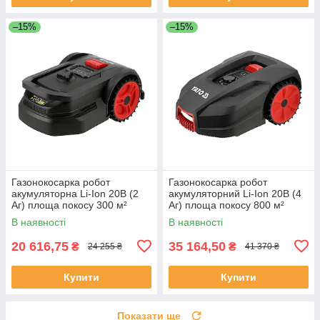
–15%
–15%
Газонокосарка робот
Газонокосарка робот
акумуляторна Li-Ion 20В (2
акумуляторний Li-Ion 20В (4
Аг) площа покосу 300 м²
Аг) площа покосу 800 м²
(ширина 16 см/ висота 20-50
(ширина 18 см/ висота 20-60
В наявності
В наявності
мм) Yato YT-852090
мм) Yato YT-852092
20 616,75
35 164,50
₴
₴
24 255 ₴
41 370 ₴
Купити
Купити
Показати ще