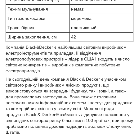
Режим мульчування
немає
Тип газонокосарки
мережева
Травозбірник
пластиковий
Ширина захоплення, см
42
Компанія Black&Decker є найбільшим світовим виробником
електроінструментів та приладдя. Її відділення
електропобутових пристроїв – лідер в США і входить в число
світових конкурентів – виробників компактних побутових
електроприладів.
На сьогоднішній день компанія Black & Decker є учасником
світового ринку і виробником якісних продуктів, що
використовуються як всередині будинку, так і зовні, а також
для промислових застосувань. Вона також є головним
постачальником інформаційних систем і послуг для урядових
та комерційних клієнтів у всьому світі. Модельні ряди
продуктів Black & Decker® займають лідируюче положення у
відповідних секторах ринку більш ніж в 100 країнах, при цьому
приблизно половина доходів надходить з-за меж Сполучених
Штатів.