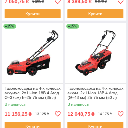
7 050,75
8 389,50
₴
₴
8 295 ₴
9 870 ₴
Купити
Купити
–15%
–15%
Газонокосарка на 4-х колесах
Газонокосарка на 4-х колесах
аккумул. 2х Li-Ion 18В 4 Агод
аккум. 2х Li-Ion 18В 4 Агод,
Ø=37см) h=25-75 мм (35 л)
(Ø=43 см) 25-75 мм (50 л)
Yato YT-85222
Yato YT-85224
В наявності
В наявності
11 156,25
12 048,75
₴
₴
13 125 ₴
14 175 ₴
Купити
Купити