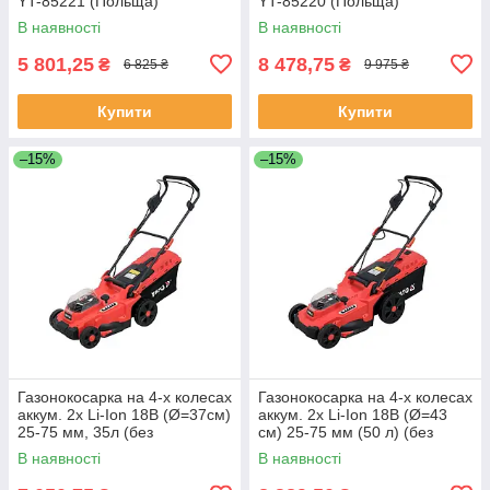
YT-85221 (Польща)
YT-85220 (Польща)
В наявності
В наявності
5 801,25
8 478,75
₴
₴
6 825 ₴
9 975 ₴
Купити
Купити
–15%
–15%
Газонокосарка на 4-х колесах
Газонокосарка на 4-х колесах
аккум. 2х Li-Ion 18В (Ø=37см)
аккум. 2х Li-Ion 18В (Ø=43
25-75 мм, 35л (без
см) 25-75 мм (50 л) (без
акумулятора і зарядного
аккум і ЗП) Yato YT-85225
В наявності
В наявності
пристрою) Yato YT-85223