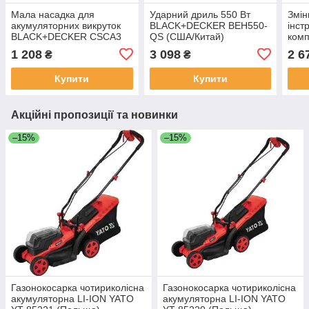
Мала насадка для
Ударний дриль 550 Вт
Змін
акумуляторних викруток
BLACK+DECKER BEH550-
інст
BLACK+DECKER CSCA3
QS (США/Китай)
ком
(США/Китай)
BLA
1 208
3 098
2 6
₴
₴
XJ (
Купити
Купити
Акційні пропозиції та новинки
–15%
–15%
Газонокосарка чотириколісна
Газонокосарка чотириколісна
акумуляторна LI-ION YATO
акумуляторна LI-ION YATO