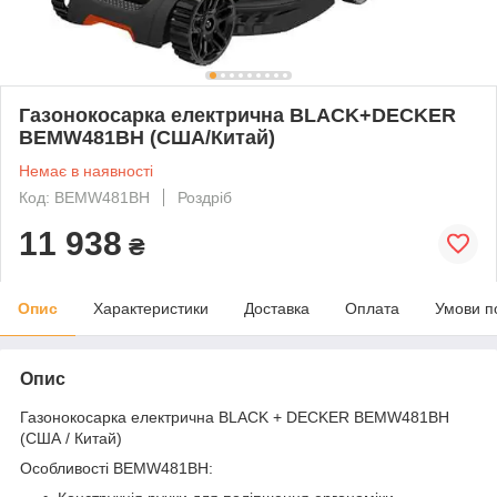
Газонокосарка електрична BLACK+DECKER
BEMW481BH (США/Китай)
Немає в наявності
Код: BEMW481BH
Роздріб
11 938
₴
Опис
Характеристики
Доставка
Оплата
Умови п
Опис
Газонокосарка електрична BLACK + DECKER BEMW481BH
(США / Китай)
Особливості BEMW481BH: