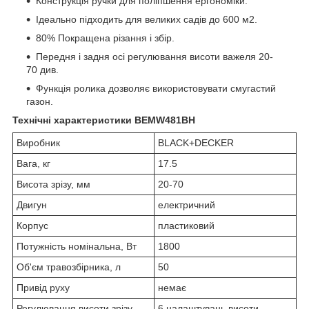
Конструкція ручки для поліпшення ергономіки.
Ідеально підходить для великих садів до 600 м2.
80% Покращена різання і збір.
Передня і задня осі регулювання висоти важеля 20-
70 див.
Функція ролика дозволяє використовувати смугастий
газон.
Технічні характеристики BEMW481BH
Виробник
BLACK+DECKER
Вага, кг
17.5
Висота зрізу, мм
20-70
Двигун
електричний
Корпус
пластиковий
Потужність номінальна, Вт
1800
Об'єм травозбірника, л
50
Привід руху
немає
Регулювання висоти зрізу
6 налаштувань висоти