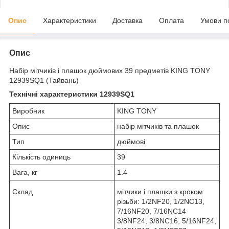
Опис
Характеристики
Доставка
Оплата
Умови п
Опис
Набір мітчиків і плашок дюймових 39 предметів KING TONY
12939SQ1 (Тайвань)
Технічні характеристики 12939SQ1
Виробник
KING TONY
Опис
набір мітчиків та плашок
Тип
дюймові
Кількість одиниць
39
Вага, кг
1.4
Склад
мітчики і плашки з кроком
різьби: 1/2NF20, 1/2NC13,
7/16NF20, 7/16NC14
3/8NF24, 3/8NC16, 5/16NF24,