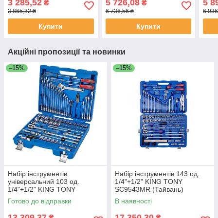
3 285,52
5 726,08
5 8
₴
₴
(Тайвань)
3 865,32 ₴
6 736,56 ₴
6 936
Купити
Купити
Акційні пропозиції та новинки
–15%
–15%
Набір інструментів
Набір інструментів 143 од.
універсальний 103 од.
1/4"+1/2" KING TONY
1/4"+1/2" KING TONY
SC9543MR (Тайвань)
7503MR (Тайвань)
Готово до відправки
В наявності
13 309,37
17 350,30
₴
₴