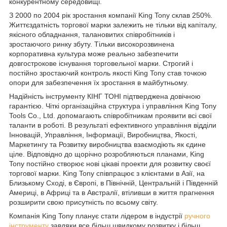
конкурентному середовищі.
З 2000 по 2004 рік зростання компанії King Tony склав 250%.
Життєздатність торгової марки залежить не тільки від капіталу,
якісного обладнання, талановитих співробітників і
зростаючого ринку збуту. Тільки високорозвинена
корпоративна культура може реально забезпечити
довгострокове існування торговельної марки. Строгий і
постійно зростаючий контроль якості King Tony став точкою
опори для забезпечення їх зростання в майбутньому.
Надійність інструменту КІНГ ТОНІ підтверджена довічною
гарантією. Чіткі організаційна структура і управління King Tony
Tools Co., Ltd. допомагають співробітникам проявити всі свої
таланти в роботі. В результаті ефективного управління відділи
Інновацій, Управління, Інформації, Виробництва, Якості,
Маркетингу та Розвитку виробництва взаємодіють як єдине
ціле. Відповідно до щорічно розробляються планами, King
Tony постійно створює нові цікаві проекти для розвитку своєї
торгової марки. King Tony співпрацює з клієнтами в Азії, на
Близькому Сході, в Європі, в Північній, Центральній і Південній
Америці, в Африці та в Австралії, втіливши в життя прагнення
розширити свою присутність по всьому світу.
Компанія King Tony планує стати лідером в індустрії
ручного
інструменту
завдяки все більш швидкому розвитку і більш