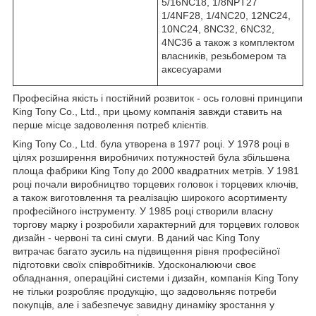
5/16NC18, 1/8NPT27
1/4NF28, 1/4NC20, 12NC24,
10NC24, 8NC32, 6NC32,
4NC36 а також з комплектом
власників, резьбомером та
аксесуарами
Професійна якість і постійний розвиток - ось головні принципи
King Tony Co., Ltd., при цьому компанія завжди ставить на
перше місце задоволення потреб клієнтів.
King Tony Co., Ltd. була утворена в 1977 році. У 1978 році в
цілях розширення виробничих потужностей була збільшена
площа фабрики King Топу до 2000 квадратних метрів. У 1981
році почали виробництво торцевих головок і торцевих ключів,
а також виготовлення та реалізацію широкого асортименту
професійного інструменту. У 1985 році створили власну
торгову марку і розробили характерний для торцевих головок
дизайн - червоні та сині смуги. В даний час King Tony
витрачає багато зусиль на підвищення рівня професійної
підготовки своїх співробітників. Удосконалюючи своє
обладнання, операційні системи і дизайн, компанія King Tony
не тільки розробляє продукцію, що задовольняє потреби
покупців, але і забезпечує завидну динаміку зростання у