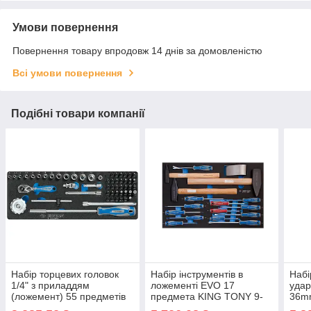
Умови повернення
Повернення товару впродовж 14 днів за домовленістю
Всі умови повернення
Подібні товари компанії
Набір торцевих головок
Набір інструментів в
Набі
1/4" з приладдям
ложементі EVO 17
удар
(ложемент) 55 предметів
предмета KING TONY 9-
36m
King Tony 9-2553MRV01
91217MRV (Тайвань)
4435