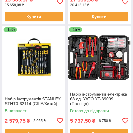
15 658,08 ₴
20 412,12 ₴
Купити
Купити
–15%
–15%
Набір інструментів електрика
Набір інструментів STANLEY
68 од. YATO YT-39009
STHT0-62114 (США/Китай)
(Польща)
В наявності
Готово до відправки
2 579,75
5 737,50
₴
₴
3 035 ₴
6 750 ₴