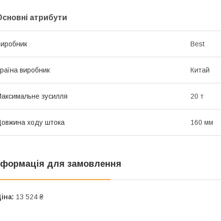
Основні атрибути
иробник
Best
раїна виробник
Китай
аксимальне зусилля
20 т
овжина ходу штока
160 мм
нформація для замовлення
іна:
13 524 ₴