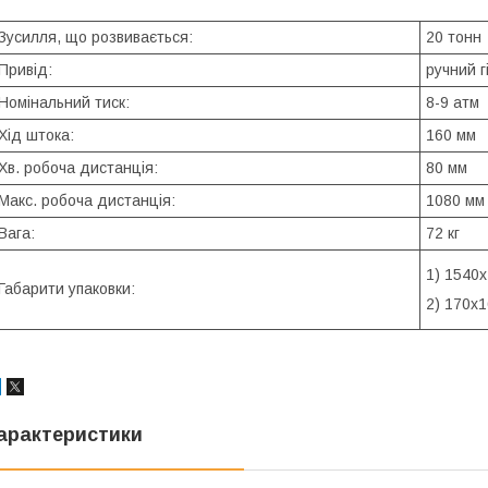
Зусилля, що розвивається:
20 тонн
Привід:
ручний 
Номінальний тиск:
8-9 атм
Хід штока:
160 мм
Хв. робоча дистанція:
80 мм
Макс. робоча дистанція:
1080 мм
Вага:
72 кг
1) 1540
Габарити упаковки:
2) 170x
арактеристики