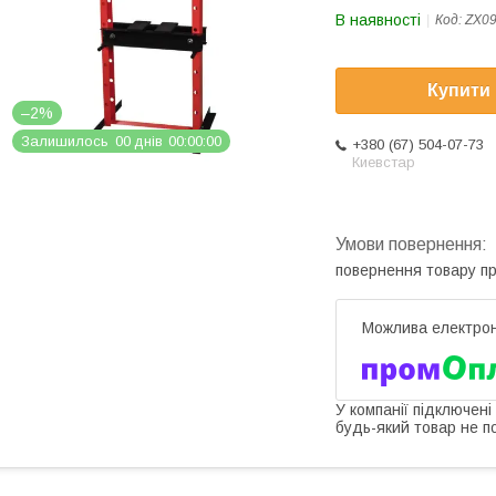
В наявності
Код:
ZX0
Купити
–2%
Залишилось
0
0
днів
0
0
0
0
0
0
+380 (67) 504-07-73
Киевстар
повернення товару п
У компанії підключені
будь-який товар не п