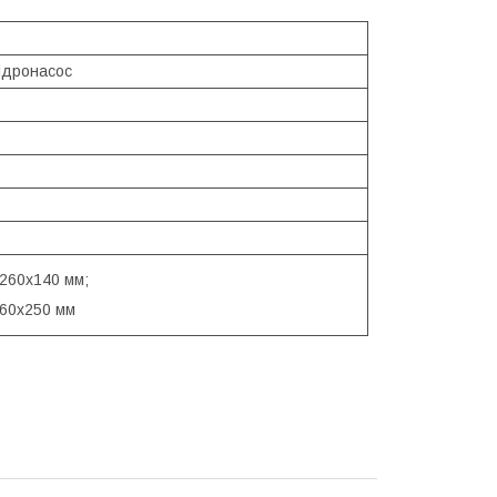
гідронасос
х260х140 мм;
160x250 мм