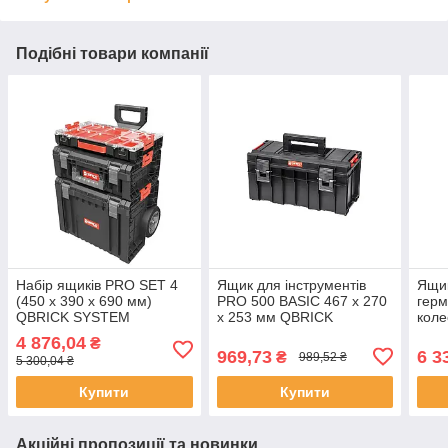
Подібні товари компанії
Набір ящиків PRO SET 4
Ящик для інструментів
Ящик
(450 x 390 x 690 мм)
PRO 500 BASIC 467 x 270
герм
QBRICK SYSTEM
x 253 мм QBRICK
коле
Z256953PG003
SYSTEM
габа
4 876,04
₴
SKRQPROB500CZAPG003
мм з
969,73
6 3
₴
989,52 ₴
5 300,04 ₴
YT-
Купити
Купити
Акційні пропозиції та новинки