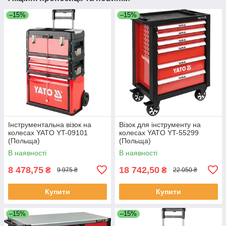
–15%
–15%
Інструментальна візок на
Візок для інструменту на
колесах YATO YT-09101
колесах YATO YT-55299
(Польща)
(Польща)
В наявності
В наявності
8 478,75
18 742,50
₴
₴
9 975 ₴
22 050 ₴
Купити
Купити
–15%
–15%