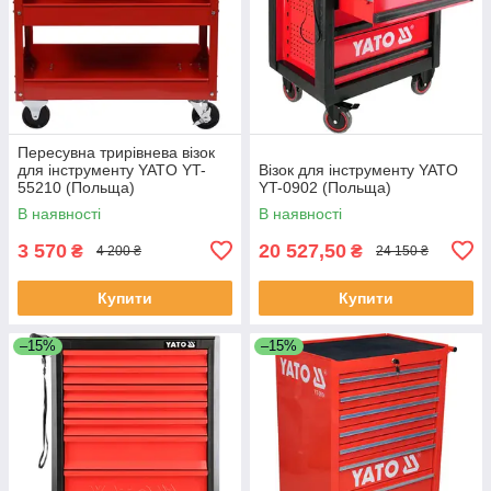
Пересувна трирівнева візок
для інструменту YATO YT-
Візок для інструменту YATO
55210 (Польща)
YT-0902 (Польща)
В наявності
В наявності
3 570
20 527,50
₴
₴
4 200 ₴
24 150 ₴
Купити
Купити
–15%
–15%