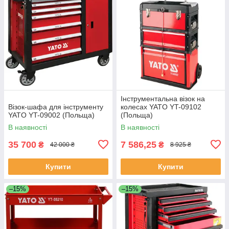
Інструментальна візок на
Візок-шафа для інструменту
колесах YATO YT-09102
YATO YT-09002 (Польща)
(Польща)
В наявності
В наявності
35 700
7 586,25
₴
₴
42 000 ₴
8 925 ₴
Купити
Купити
–15%
–15%