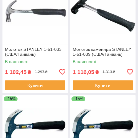
Молоток STANLEY 1-51-033
Молоток каменяра STANLEY
(США/Тайвань)
1-51-039 (США/Тайвань)
В наявності
В наявності
1 102,45
1 116,05
₴
₴
1 297 ₴
1 313 ₴
Купити
Купити
–15%
–15%