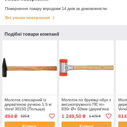
Повернення товару впродовж 14 днів за домовленістю
Всі умови повернення
Подібні товари компанії
Молоток слюсарний із
Молоток по бруківці обух з
Моло
дерев'яною ручкою 1.5 кг
високопружного ПЕ m=
дере
Vorel 30150 (Польща)
830г Ø= 50мм (дерев'яна
Vore
ручка) загальна l=385 мм
494
1 249,50
614
₴
₴
520 ₴
1 470 ₴
Yato YT-45482
Купити
Купити