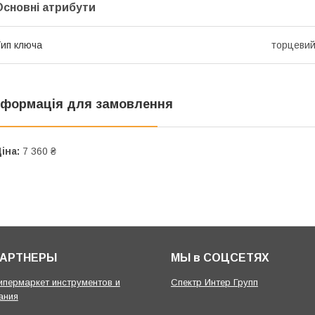
Основні атрибути
ип ключа
торцеви
нформація для замовлення
іна:
7 360 ₴
ПАРТНЕРЫ
МЫ в СОЦСЕТЯХ
гипермаркет инструментов и
Спектр Интер Групп
ания