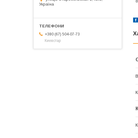
8
Україна
Х
+380 (67) 504-07-73
Киевстар
В
К
К