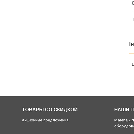
Т
І
Ц
ТОВАРЫ СО СКИДКОЙ
НАШИ 
Акционные предложения
Marena - 
оборудов