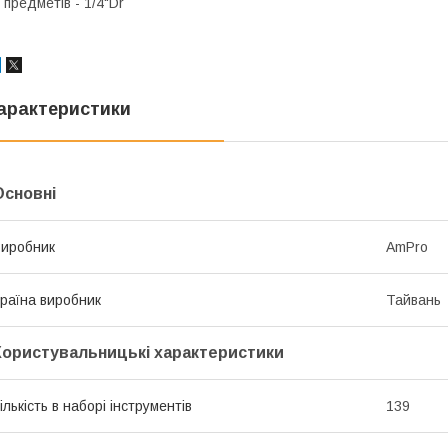
 предметів - 1/4"Dr
арактеристики
Основні
иробник
AmPro
раїна виробник
Тайвань
Користувальницькі характеристики
ількість в наборі інструментів
139