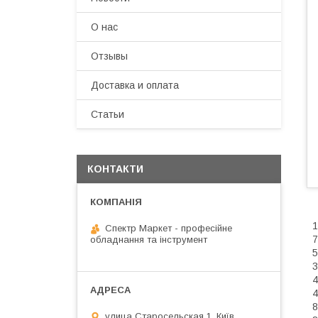
О нас
Отзывы
Доставка и оплата
Статьи
КОНТАКТИ
1
Спектр Маркет - професійне
7
обладнання та інструмент
5
3
4
4
8
улица Старосельская 1, Київ,