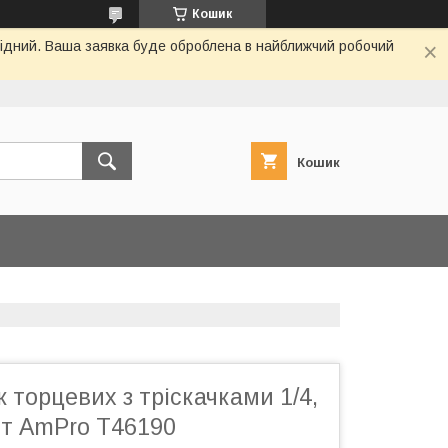
Кошик
ихідний. Ваша заявка буде оброблена в найближчий робочий
Кошик
к торцевих з тріскачками 1/4,
9шт AmPro T46190