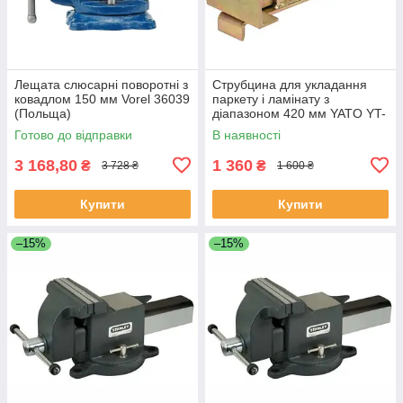
Лещата слюсарні поворотні з
Струбцина для укладання
ковадлом 150 мм Vorel 36039
паркету і ламінату з
(Польща)
діапазоном 420 мм YATO YT-
37317 (Польща)
Готово до відправки
В наявності
3 168,80
1 360
₴
₴
3 728 ₴
1 600 ₴
Купити
Купити
–15%
–15%