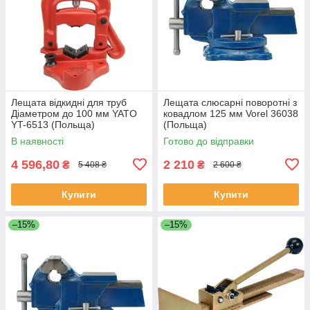
Лещата відкидні для труб
Лещата слюсарні поворотні з
Діаметром до 100 мм YATO
ковадлом 125 мм Vorel 36038
YT-6513 (Польща)
(Польща)
В наявності
Готово до відправки
4 596,80
2 210
₴
₴
5 408 ₴
2 600 ₴
Купити
Купити
–15%
–15%