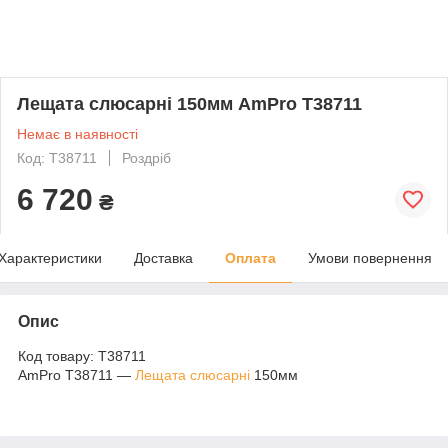
Лещата слюсарні 150мм AmPro T38711
Немає в наявності
Код: T38711
Роздріб
6 720
₴
Характеристики
Доставка
Оплата
Умови повернення
Опис
Код товару: T38711
AmPro T38711 ―
Лещата слюсарні
150мм