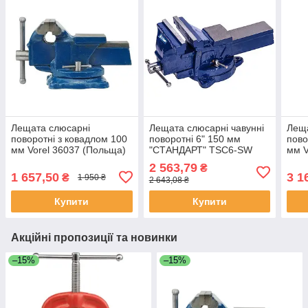
Лещата слюсарні
Лещата слюсарні чавунні
Леща
поворотні з ковадлом 100
поворотні 6" 150 мм
пово
мм Vorel 36037 (Польща)
"СТАНДАРТ" TSC6-SW
мм V
2 563,79
₴
1 657,50
3 1
₴
1 950 ₴
2 643,08 ₴
Купити
Купити
Акційні пропозиції та новинки
–15%
–15%