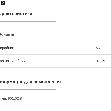
арактеристики
Основні
иробник
ANI
раїна виробник
Італія
нформація для замовлення
іна:
901,02 ₴