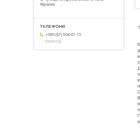
Україна
Т
+380 (67) 504-07-73
Киевстар
К
д
к
с
Д
о
в
н
С
В
п
ч
П
е