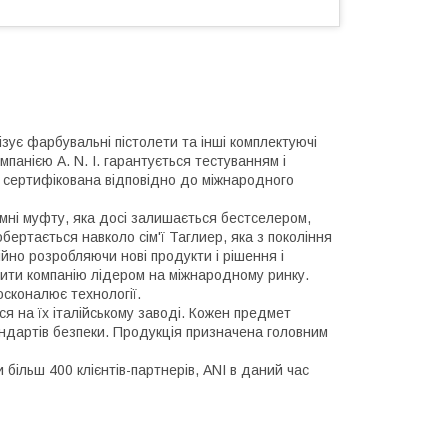
лізує фарбувальні пістолети та інші комплектуючі
мпанією A. N. I. гарантується тестуванням і
ла сертифікована відповідно до міжнародного
мні муфту, яка досі залишається бестселером,
обертається навколо сім'ї Таглиер, яка з покоління
ійно розробляючи нові продукти і рішення і
бити компанію лідером на міжнародному ринку.
осконалює технології.
ся на їх італійському заводі. Кожен предмет
ндартів безпеки. Продукція призначена головним
и більш 400 клієнтів-партнерів, ANI в даний час