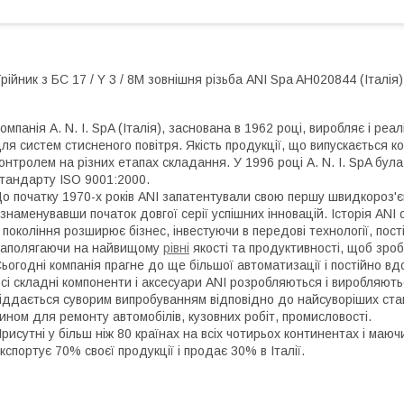
рійник з БС 17 / Y 3 / 8M зовнішня різьба ANI Spa AH020844 (Італія)
омпанія A. N. I. SpA (Італія), заснована в 1962 році, виробляє і реа
ля систем стисненого повітря. Якість продукції, що випускається ко
онтролем на різних етапах складання. У 1996 році A. N. I. SpA бу
тандарту ISO 9001:2000.
о початку 1970-х років ANI запатентували свою першу швидкороз'є
знаменувавши початок довгої серії успішних інновацій. Історія ANI 
 покоління розширює бізнес, інвестуючи в передові технології, пост
аполягаючи на найвищому
рівні
якості та продуктивності, щоб зро
ьогодні компанія прагне до ще більшої автоматизації і постійно вд
сі складні компоненти і аксесуари ANI розробляються і виробляють
іддається суворим випробуванням відповідно до найсуворіших ста
ином для ремонту автомобілів, кузовних робіт, промисловості.
рисутні у більш ніж 80 країнах на всіх чотирьох континентах і маюч
кспортує 70% своєї продукції і продає 30% в Італії.