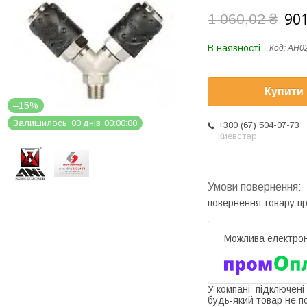
901
1 060,02 ₴
В наявності
Код:
AH0
Купити
–15%
Залишилось
0
0
днів
0
0
0
0
0
0
+380 (67) 504-07-73
Киевстар
повернення товару п
У компанії підключені
будь-який товар не п