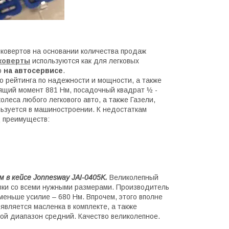
йковертов на основании количества продаж
коверты
используются как для легковых
о
на автосервисе
.
о рейтинга по надежности и мощности, а также
ящий момент 881 Нм, посадочный квадрат ½ -
олеса любого легкового авто, а также Газели,
ользуется в машиностроении. К недостаткам
д преимуществ:
 в кейсе Jonnesway JAI-0405K.
Великолепный
овки со всеми нужными размерами. Производитель
 меньше усилие – 680 Нм. Впрочем, этого вполне
вляется масленка в комплекте, а также
вой диапазон средний. Качество великолепное.