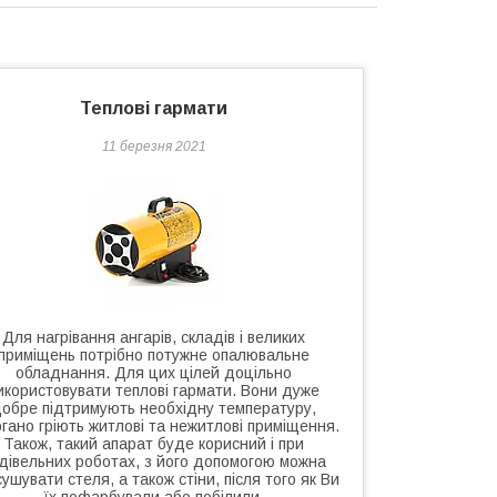
Теплові гармати
11 березня 2021
Для нагрівання ангарів, складів і великих
приміщень потрібно потужне опалювальне
обладнання. Для цих цілей доцільно
икористовувати теплові гармати. Вони дуже
обре підтримують необхідну температуру,
гано гріють житлові та нежитлові приміщення.
Також, такий апарат буде корисний і при
дівельних роботах, з його допомогою можна
ушувати стеля, а також стіни, після того як Ви