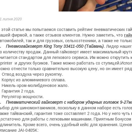
1 липня 2020
 этой статье мы попытаемся составить рейтинг пневматических га
ашей фирмой, а также отзывов клиентов. Нужно заметить, что
гай
втомобилей, так и для грузовых, сельхозтехники, а также не тольк
. Пневмогайковерт King Tony 33411-050 (Тайвань)
. Лидер нашег
о количеству продаж. Данный гайковерт имеет максимальный крут
читается стандартом для легкового сервиса. Им можно открутить к
printer и других бусиков. Также можно работать со ступицей.Исп
ожно отнести только сравнительно высокую цену, но он имеет ря
 Отвод воздуха через рукоятку.
 Корпус из алюминиевого сплава.
 Никель-хром-молибденовое жало.
 Гарантия 2 года.
 Регулятор мощности.
. Пневматический гайковерт с набором ударных головок 9-27мм
ыбор для шиномонтажников, поскольку в данном наборе есть гол
акже тайванский, гарантия тоже составляет 2 года. Но у него чуть
остаточно для работы с легковыми машинами. Приятным бонусом я
длинитель. Кроме всего, очень удобный кейс для хранения. Цено
писание JAI-0405K: