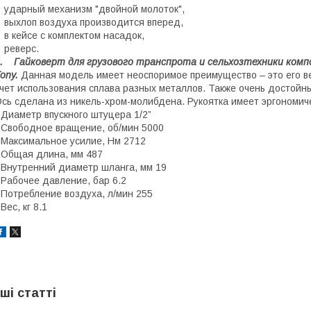
 ударный механизм "двойной молоток",
 выхлоп воздуха производится вперед,
 в кейсе с комплектом насадок,
 реверс.
. Гайковерт для грузового транспрота и сельхозтехники комп
ony.
Данная модель имеет неоспоримое преимущество – это его вес
чет использования сплава разных металлов. Также очень достойны
сь сделана из никель-хром-молибдена. Рукоятка имеет эргономи
 Диаметр впускного штуцера 1/2”
 Свободное вращение, об/мин 5000
 Максимальное усилие, Нм 2712
 Общая длина, мм 487
 Внутренний диаметр шланга, мм 19
 Рабочее давление, бар 6.2
 Потребление воздуха, л/мин 255
 Вес, кг 8.1
нші статті