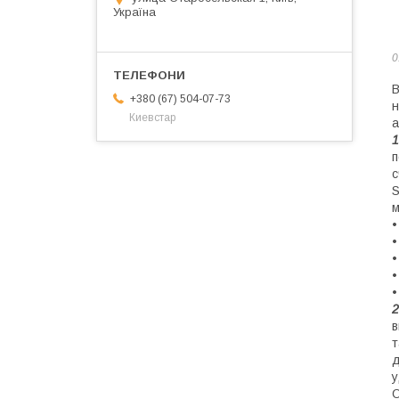
Україна
0
В
+380 (67) 504-07-73
н
Киевстар
а
1
п
с
S
м
•
•
•
•
•
2
в
т
д
у
О