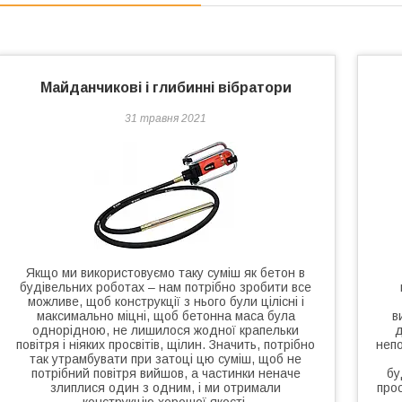
Майданчикові і глибинні вібратори
31 травня 2021
Якщо ми використовуємо таку суміш як бетон в
будівельних роботах – нам потрібно зробити все
можливе, щоб конструкції з нього були цілісні і
максимально міцні, щоб бетонна маса була
в
однорідною, не лишилося жодної крапельки
д
повітря і ніяких просвітів, щілин. Значить, потрібно
непо
так утрамбувати при затоці цю суміш, щоб не
потрібний повітря вийшов, а частинки неначе
бу
злиплися один з одним, і ми отримали
прос