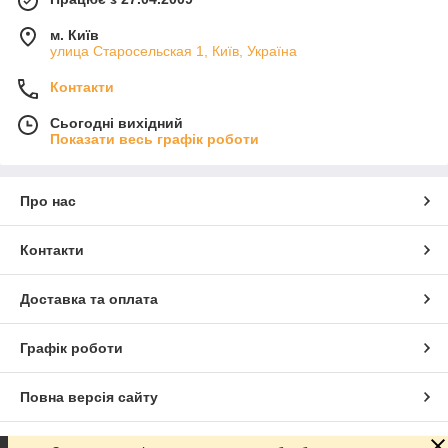
м. Київ
улица Старосельская 1, Київ, Україна
Контакти
Сьогодні вихідний
Показати весь графік роботи
Про нас
Контакти
Доставка та оплата
Графік роботи
Повна версія сайту
Сайт створено на маркетплейсі
Prom.ua