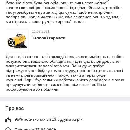
бетонна маса була однорідною, не лишилося жодної
крапельки повітря і ніяких просвітів, щілин. Значить, потрібно
так утрамбувати при затоці цю суміш, щоб не потрібний
повітря вийшов, а частинки неначе злиплися один з одним, і
ми отримали конструкцію хорошої якості.
11.03.2021
Теплові гармати
Для нагрівання ангарів, складів і великих приміщень потрібно
потужне опалювальне обладнання. Для цих цілей доцільно
використовувати теплові гармати. Вони дуже добре
підтримують необхідну температуру, непогано гріють житлові
та нежитлові приміщення. Також, такий апарат буде
корисний і при будівельних роботах, з його допомогою можна
просушувати стеля, а також стіни, після того як Ви їх
пофарбували або побілили.
Про нас
95% позитивних з 213 відгуків за рік
Працює з 27.04.2009