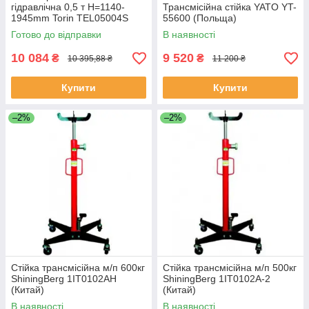
гідравлічна 0,5 т Н=1140-
Трансмісійна стійка YATO YT-
1945mm Torin TEL05004S
55600 (Польща)
(Китай)
Готово до відправки
В наявності
10 084
9 520
₴
₴
10 395,88 ₴
11 200 ₴
Купити
Купити
–2%
–2%
Стійка трансмісійна м/п 600кг
Стійка трансмісійна м/п 500кг
ShiningBerg 1IT0102AH
ShiningBerg 1IT0102A-2
(Китай)
(Китай)
В наявності
В наявності