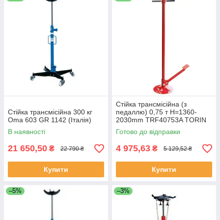
Ножні і ручні;
З платформою зверху і з кріпленням «краб».
Купити трансмисонную стійку тепер просто – досить просто
подзвонити за телефоном: 044-592-21-62, і наші менеджери
допоможуть зробити правильний вибір. Доставку здійснюємо
в усі великі міста: Луганськ, Харків, Львів, Одеса,
Севастополь, Київ, Донецьк та інші.
Стійка трансмісійна (з
Стійка трансмісійна 300 кг
педаллю) 0,75 т Н=1360-
Oma 603 GR 1142 (Італія)
2030mm TRF40753A TORIN
В наявності
Готово до відправки
21 650,50
4 975,63
₴
₴
22 790 ₴
5 129,52 ₴
Купити
Купити
–5%
–3%