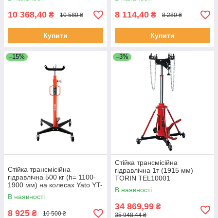
10 368,40
8 114,40
₴
₴
10 580 ₴
8 280 ₴
Купити
Купити
–15%
–3%
Стійка трансмісійна
Стійка трансмісійна
гідравлічна 1т (1915 мм)
гідравлічна 500 кг (h= 1100-
TORIN TEL10001
1900 мм) на колесах Yato YT-
В наявності
55601 (Польща)
В наявності
34 869,99
₴
8 925
₴
10 500 ₴
35 948,44 ₴