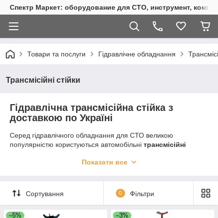
Спектр Маркет: оборудование для СТО, инструмент, компр
Товари та послуги
Гідравлічне обладнання
Трансмісі
Трансмісійні стійки
Гідравлічна трансмісійна стійка з
доставкою по Україні
Серед гідравлічного обладнання для СТО великою
популярністю користуються автомобільні
трансмісійні
стійки ОМА
, Torin. Це спеціальні домкрати, що дозволяють
Показати все
працювати з АКП та іншими агрегатами авто – їх
використовують для підняття і переміщення. В основному
використовуються стійки на 500 кг, 1 тонну. Поділяють:
Сортування
0
Фільтри
Стійка трансмісійна складна
;
Трансмісійний домкрат не складаний;
–5%
–3%