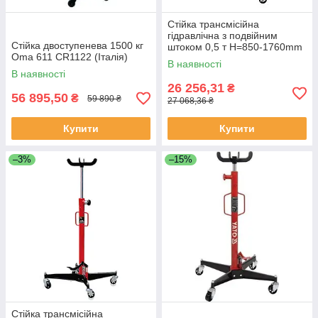
Стійка трансмісійна
гідравлічна з подвійним
Стійка двоступенева 1500 кг
штоком 0,5 т Н=850-1760mm
Oma 611 CR1122 (Італія)
TEL05005 TORIN
В наявності
В наявності
26 256,31
₴
56 895,50
₴
59 890 ₴
27 068,36 ₴
Купити
Купити
–3%
–15%
Стійка трансмісійна